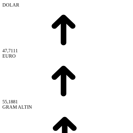
DOLAR
47,7111
EURO
55,1881
GRAM ALTIN