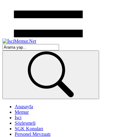
Anasayfa
Memur
İşçi
Sözleşmeli
SGK Konuları
Personel Mevzuatı