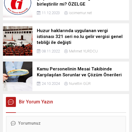
birleştirilir mi? ÖZELGE
11.12.2023
iscimemur.net
Huzur haklarında uygulanan vergi
istisnası 321 seri no.lu gelir vergisi genel
tebliği ile değişti
08.11.2022
Mehmet YURDCU
Kamu Personelinin Mesai Takibinde
Karşılaşılan Sorunlar ve Çözüm Önerileri
24.10.2024
Nurettin GÜR
Bir Yorum Yazın