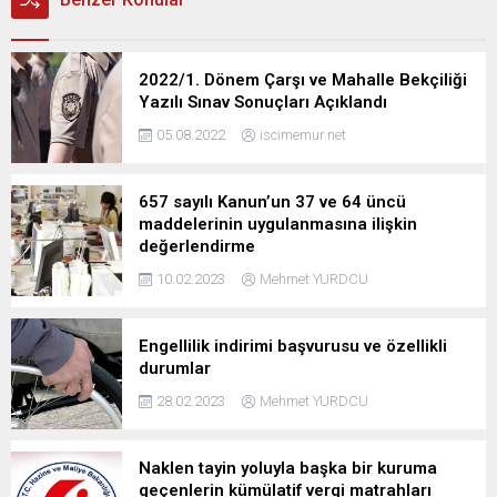
2022/1. Dönem Çarşı ve Mahalle Bekçiliği
Yazılı Sınav Sonuçları Açıklandı
05.08.2022
iscimemur.net
657 sayılı Kanun’un 37 ve 64 üncü
maddelerinin uygulanmasına ilişkin
değerlendirme
10.02.2023
Mehmet YURDCU
Engellilik indirimi başvurusu ve özellikli
durumlar
28.02.2023
Mehmet YURDCU
Naklen tayin yoluyla başka bir kuruma
geçenlerin kümülatif vergi matrahları