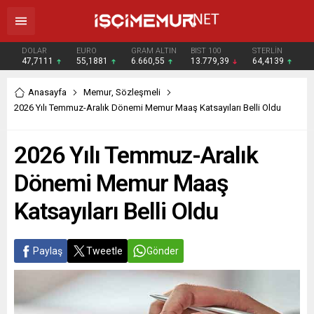
DOLAR
EURO
GRAM ALTIN
BIST 100
STERLİN
47,7111
55,1881
6.660,55
13.779,39
64,4139
Anasayfa
Memur
,
Sözleşmeli
2026 Yılı Temmuz-Aralık Dönemi Memur Maaş Katsayıları Belli Oldu
2026 Yılı Temmuz-Aralık
Dönemi Memur Maaş
Katsayıları Belli Oldu
Paylaş
Tweetle
Gönder