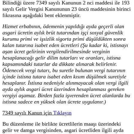
Bilindiği üzere 7349 sayılı Kanunun 2 nci maddesi ile 193
sayılı Gelir Vergisi Kanununun 23 üncü maddesinin birinci
fıkrasına aşağıdaki bent eklenmiştir.
Hizmet erbabının, ödemenin yapıldığı ayda geçerli olan
asgari ücretin aylık brüt tutarından işçi sosyal güvenlik
kurumu primi ve işsizlik sigorta primi düşüldükten sonra
kalan tutarına isabet eden ücretleri (Şu kadar ki, istisnayı
aşan ücret gelirinin vergilendirilmesinde verginin
hesaplanacağı gelir dilim tutarları ve oranları, istisna
kapsamındaki tutarlar da dikkate alınarak belirlenir.
Ödenecek vergi tutarı, bu suretle bulunan vergi tutarının
içinde istisna tutara isabet eden kısım düşülmek suretiyle
hesaplanır. İstisna nedeniyle alınmayacak olan vergi ilgili
ayda aylık asgari ücret üzerinden hesaplanması gereken
vergiyi aşamaz. Birden fazla işverenden ücret alanlarda bu
istisna sadece en yüksek olan ücrete uygulanır.)
7349 sayılı Kanun için
Tıklayın
Bu düzenleme ile birlikte ücretlilerin maaşı üzerindeki
gelir ve damga vergisinden, asgari ücretliden ilgili ayda