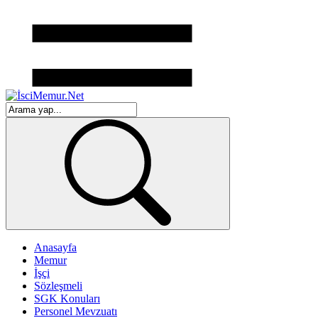
Anasayfa
Memur
İşçi
Sözleşmeli
SGK Konuları
Personel Mevzuatı