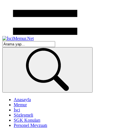
Anasayfa
Memur
İşçi
Sözleşmeli
SGK Konuları
Personel Mevzuatı