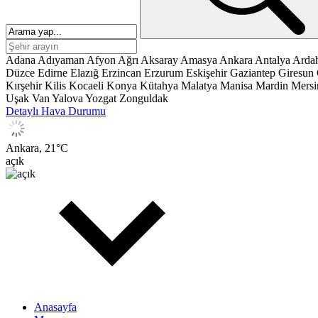
Adana
Adıyaman
Afyon
Ağrı
Aksaray
Amasya
Ankara
Antalya
Arda
Düzce
Edirne
Elazığ
Erzincan
Erzurum
Eskişehir
Gaziantep
Giresun
Kırşehir
Kilis
Kocaeli
Konya
Kütahya
Malatya
Manisa
Mardin
Mersi
Uşak
Van
Yalova
Yozgat
Zonguldak
Detaylı Hava Durumu
Ankara,
21
°C
açık
Anasayfa