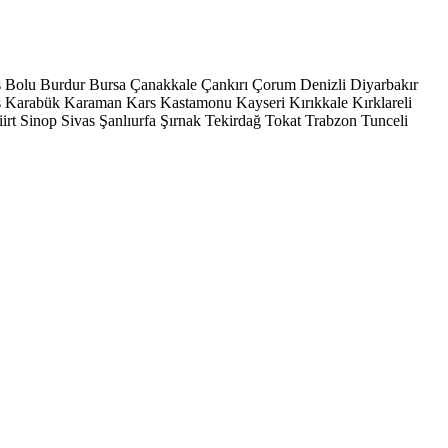
s
Bolu
Burdur
Bursa
Çanakkale
Çankırı
Çorum
Denizli
Diyarbakır
ş
Karabük
Karaman
Kars
Kastamonu
Kayseri
Kırıkkale
Kırklareli
iirt
Sinop
Sivas
Şanlıurfa
Şırnak
Tekirdağ
Tokat
Trabzon
Tunceli