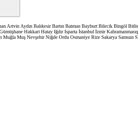
han
Artvin
Aydın
Balıkesir
Bartın
Batman
Bayburt
Bilecik
Bingöl
Bitli
Gümüşhane
Hakkari
Hatay
Iğdır
Isparta
İstanbul
İzmir
Kahramanmara
n
Muğla
Muş
Nevşehir
Niğde
Ordu
Osmaniye
Rize
Sakarya
Samsun
S