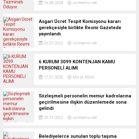
16.06.2024
iscimemur.net
Asgari Ücret Tespit Komisyonu kararı
gerekçesiyle birlikte Resmi Gazetede
yayınlandı
02.07.2022
iscimemur.net
6 KURUM 3099 KONTENJAN KAMU
PERSONELİ ALIMI
17.01.2023
Murat ARAS
Sözleşmeli personelin memur kadrolarına
geçirilmesine ilişkin düzenlemede sona
gelindi
25.11.2022
iscimemur.net
Belediyelerce sunulan toplu taşıma