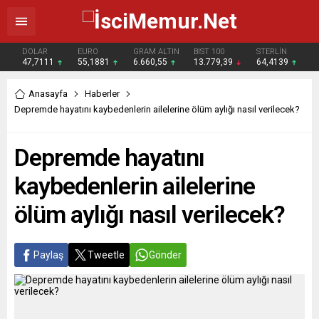
DOLAR
EURO
GRAM ALTIN
BIST 100
STERLİN
47,7111
55,1881
6.660,55
13.779,39
64,4139
Anasayfa
Haberler
Depremde hayatını kaybedenlerin ailelerine ölüm aylığı nasıl verilecek?
Depremde hayatını
kaybedenlerin ailelerine
ölüm aylığı nasıl verilecek?
Paylaş
Tweetle
Gönder