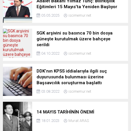
Adalet Bakanı Yılmaz Tunç: Bilirkişilik
Eğitimleri 15 Mayıs’ta Yeniden Başlıyor
05.05.2025
iscimemur.net
SGK arşivini su basınca 70 bin dosya
güneşte kurutulmak üzere bahçeye
serildi
04.10.2022
iscimemur.net
DDK’nın KPSS iddialarıyla ilgili suç
duyurusunda bulunması üzerine
Başsavcılık soruşturma başlattı
03.08.2022
iscimemur.net
14 MAYIS TARİHİNİN ÖNEMİ
18.01.2023
Murat ARAS