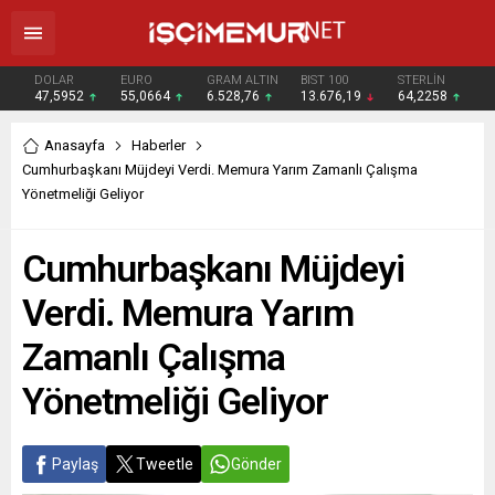
DOLAR
EURO
GRAM ALTIN
BIST 100
STERLİN
47,5952
55,0664
6.528,76
13.676,19
64,2258
Anasayfa
Haberler
Cumhurbaşkanı Müjdeyi Verdi. Memura Yarım Zamanlı Çalışma
Yönetmeliği Geliyor
Cumhurbaşkanı Müjdeyi
Verdi. Memura Yarım
Zamanlı Çalışma
Yönetmeliği Geliyor
Paylaş
Tweetle
Gönder