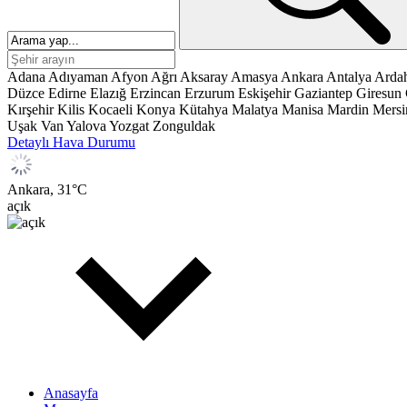
Adana
Adıyaman
Afyon
Ağrı
Aksaray
Amasya
Ankara
Antalya
Arda
Düzce
Edirne
Elazığ
Erzincan
Erzurum
Eskişehir
Gaziantep
Giresun
Kırşehir
Kilis
Kocaeli
Konya
Kütahya
Malatya
Manisa
Mardin
Mersi
Uşak
Van
Yalova
Yozgat
Zonguldak
Detaylı Hava Durumu
Ankara,
31
°C
açık
Anasayfa