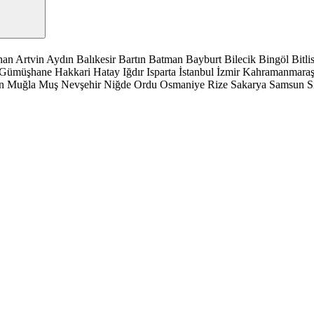
han
Artvin
Aydın
Balıkesir
Bartın
Batman
Bayburt
Bilecik
Bingöl
Bitli
Gümüşhane
Hakkari
Hatay
Iğdır
Isparta
İstanbul
İzmir
Kahramanmara
n
Muğla
Muş
Nevşehir
Niğde
Ordu
Osmaniye
Rize
Sakarya
Samsun
S