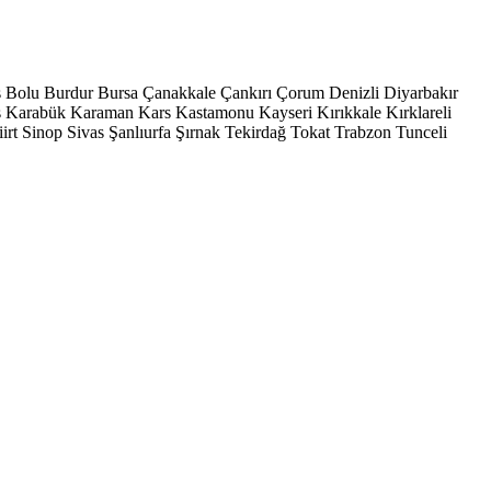
s
Bolu
Burdur
Bursa
Çanakkale
Çankırı
Çorum
Denizli
Diyarbakır
ş
Karabük
Karaman
Kars
Kastamonu
Kayseri
Kırıkkale
Kırklareli
iirt
Sinop
Sivas
Şanlıurfa
Şırnak
Tekirdağ
Tokat
Trabzon
Tunceli