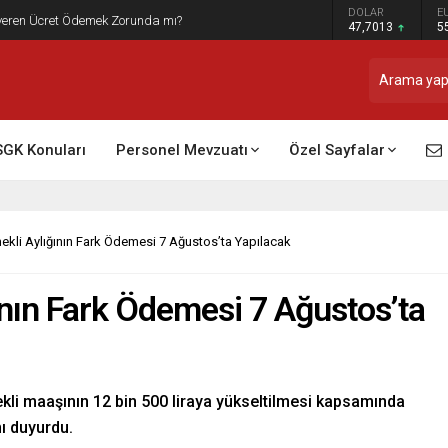
DOLAR
E
t Raporu Dikkate Alınır Mı?
47,7013
5
SGK Konuları
Personel Mevzuatı
Özel Sayfalar
kli Aylığının Fark Ödemesi 7 Ağustos’ta Yapılacak
nın Fark Ödemesi 7 Ağustos’ta
li maaşının 12 bin 500 liraya yükseltilmesi kapsamında
nı duyurdu.