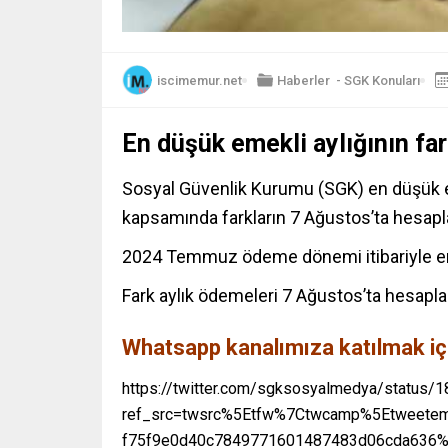
iscimemur.net
Haberler
-
SGK Konuları
En düşük emekli aylığının fa
Sosyal Güvenlik Kurumu (SGK) en düşük em
kapsamında farkların 7 Ağustos’ta hesapla
2024 Temmuz ödeme dönemi itibariyle 
Fark aylık ödemeleri 7 Ağustos’ta hesaplar
Whatsapp kanalımıza katılmak içi
https://twitter.com/sgksosyalmedya/status
ref_src=twsrc%5Etfw%7Ctwcamp%5Etweet
f75f9e0d40c7849771601487483d06cda636%7