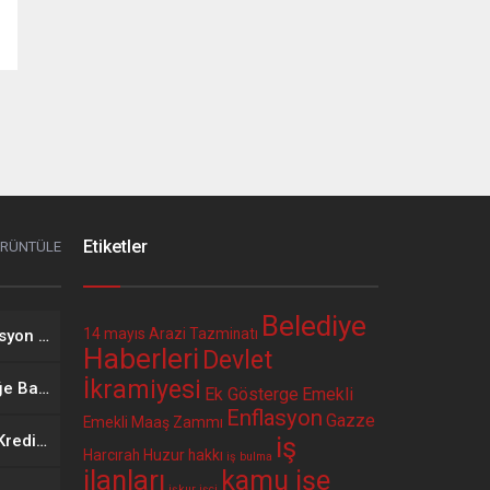
Etiketler
ÖRÜNTÜLE
Belediye
14 mayıs
Arazi Tazminatı
2026 Yılı Mayıs Ayı Enflasyon Verisinin Memur ve Emekli Maaşına Etkisi
Haberleri
Devlet
İkramiyesi
Öğretmenlerin İl İçi İsteğe Bağlı Yer Değiştirme Başvuruları Başladı
Ek Gösterge
Emekli
Enflasyon
Gazze
Emekli Maaş Zammı
Bir Kurum Daha Faizsiz Kredi Seçenekli Promosyon Anlaşması Yaptı. 12 Ay Geri Ödemeli 400 Bin TL Faizsiz Kredi
iş
Harcırah
Huzur hakkı
iş bulma
ilanları
kamu işe
işkur
işçi