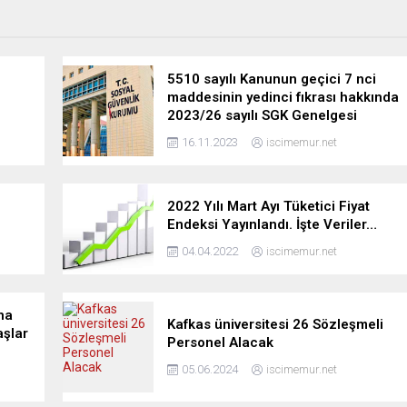
5510 sayılı Kanunun geçici 7 nci
maddesinin yedinci fıkrası hakkında
2023/26 sayılı SGK Genelgesi
16.11.2023
iscimemur.net
2022 Yılı Mart Ayı Tüketici Fiyat
Endeksi Yayınlandı. İşte Veriler…
04.04.2022
iscimemur.net
na
Kafkas üniversitesi 26 Sözleşmeli
aşlar
Personel Alacak
05.06.2024
iscimemur.net