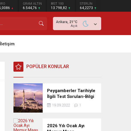
URO
GRAM ALTIN
BIST 100
STERLİN
5,0086
6.544,76
13.798,82
64,2273
Ankara,
21
°C
Açık
İletişim
POPÜLER KONULAR
Peygamberler Tarihiyle
İlgili Test Soruları-Bilgi
Yarışması
19.09.2022
1
2026 Yılı Ocak Ayı