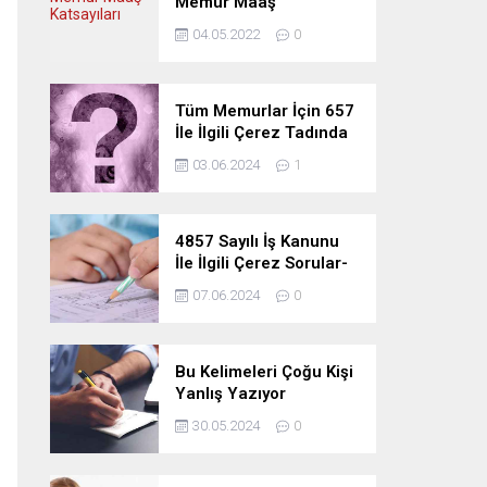
Memur Maaş
Katsayıları
04.05.2022
0
Tüm Memurlar İçin 657
İle İlgili Çerez Tadında
Deneme Sınavı
03.06.2024
1
4857 Sayılı İş Kanunu
İle İlgili Çerez Sorular-
Deneme Sınavı
07.06.2024
0
Bu Kelimeleri Çoğu Kişi
Yanlış Yazıyor
30.05.2024
0