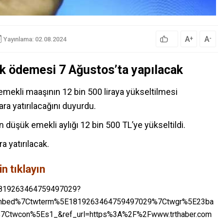
A
A
+
-
Yayınlama: 02.08.2024
rk ödemesi 7 Ağustos’ta yapılacak
ekli maaşının 12 bin 500 liraya yükseltilmesi
ra yatırılacağını
duyurdu
.
en düşük
emekli
aylığı 12 bin 500 TL’ye yükseltildi.
a yatırılacak.
n tıklayın
/1819263464759497029?
embed%7Ctwterm%5E1819263464759497029%7Ctwgr%5E23ba
Ctwcon%5Es1_&ref_url=https%3A%2F%2Fwww.trthaber.com