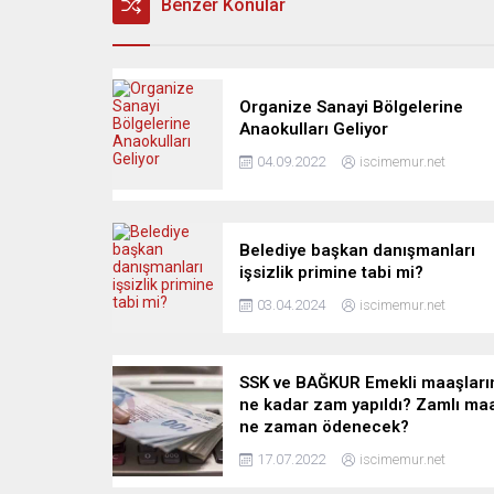
Benzer Konular
Organize Sanayi Bölgelerine
Anaokulları Geliyor
04.09.2022
iscimemur.net
Belediye başkan danışmanları
işsizlik primine tabi mi?
03.04.2024
iscimemur.net
SSK ve BAĞKUR Emekli maaşları
ne kadar zam yapıldı? Zamlı ma
ne zaman ödenecek?
17.07.2022
iscimemur.net