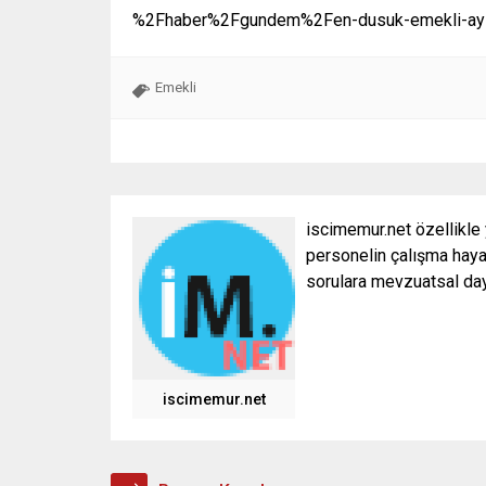
%2Fhaber%2Fgundem%2Fen-dusuk-emekli-aylig
Emekli
iscimemur.net özellikle
personelin çalışma hayat
sorulara mevzuatsal daya
iscimemur.net