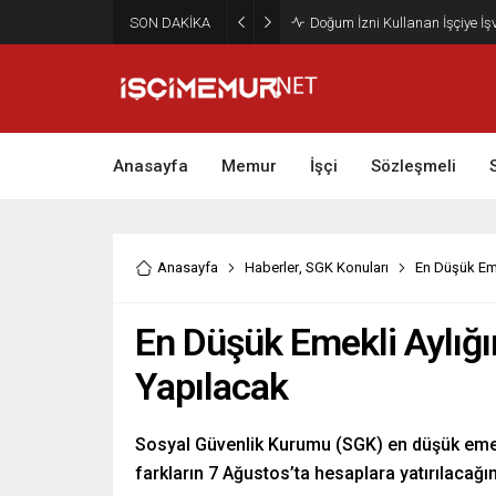
SON DAKİKA
Maktu Mesai Ödemesinde Heye
Anasayfa
Memur
İşçi
Sözleşmeli
Anasayfa
Haberler
,
SGK Konuları
En Düşük Eme
En Düşük Emekli Aylığı
Yapılacak
Sosyal Güvenlik Kurumu (SGK) en düşük emek
farkların 7 Ağustos’ta hesaplara yatırılacağı