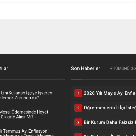
ılar
Son Haberler
+ TÜMÜNÜ G
zni Kullanan İşçiye İşveren
Ödemek Zorunda mı?
Mesai Ödemesinde Heyet
Dikkate Alınır Mı?
ılı Temmuz Ayı Enflasyon