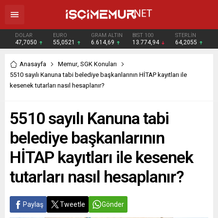
DOLAR
EURO
GRAM ALTIN
BIST 100
STERLİN
47,7050
55,0521
6.614,69
13.774,94
64,2055
Anasayfa
Memur
,
SGK Konuları
5510 sayılı Kanuna tabi belediye başkanlarının HİTAP kayıtları ile
kesenek tutarları nasıl hesaplanır?
5510 sayılı Kanuna tabi
belediye başkanlarının
HİTAP kayıtları ile kesenek
tutarları nasıl hesaplanır?
Paylaş
Tweetle
Gönder