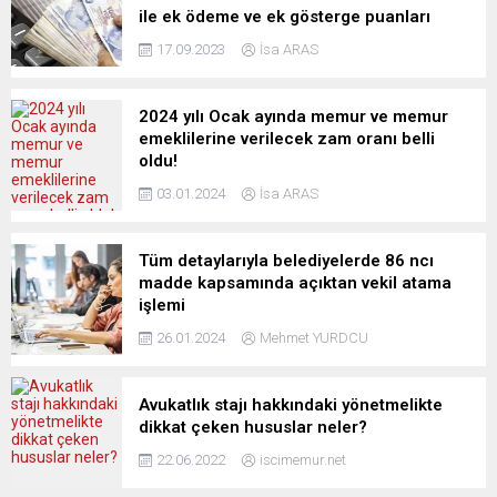
ile ek ödeme ve ek gösterge puanları
17.09.2023
İsa ARAS
2024 yılı Ocak ayında memur ve memur
emeklilerine verilecek zam oranı belli
oldu!
03.01.2024
İsa ARAS
Tüm detaylarıyla belediyelerde 86 ncı
madde kapsamında açıktan vekil atama
işlemi
26.01.2024
Mehmet YURDCU
Avukatlık stajı hakkındaki yönetmelikte
dikkat çeken hususlar neler?
22.06.2022
iscimemur.net