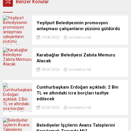
Benzer Konular
Yeşilyurt Belediyesinin promosyon
anlaşması çalışanların yüzünü güldürdü
19.08.2022
iscimemur.net
Karabağlar Belediyesi Zabıta Memuru
Alacak
28.05.2024
iscimemur.net
Cumhurbaşkanı Erdoğan açıkladı: 2 Bin
TL ve altındaki icra borçları tasfiye
edilecek
05.09.2022
iscimemur.net
Belediyeler İşçilerin Avans Taleplerini
Karşılamak Zorunda Mı?