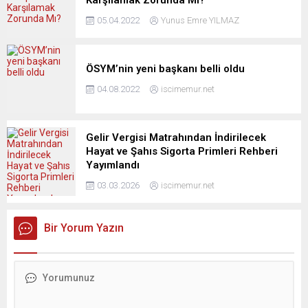
05.04.2022
Yunus Emre YILMAZ
ÖSYM’nin yeni başkanı belli oldu
04.08.2022
iscimemur.net
Gelir Vergisi Matrahından İndirilecek
Hayat ve Şahıs Sigorta Primleri Rehberi
Yayımlandı
03.03.2026
iscimemur.net
Bir Yorum Yazın