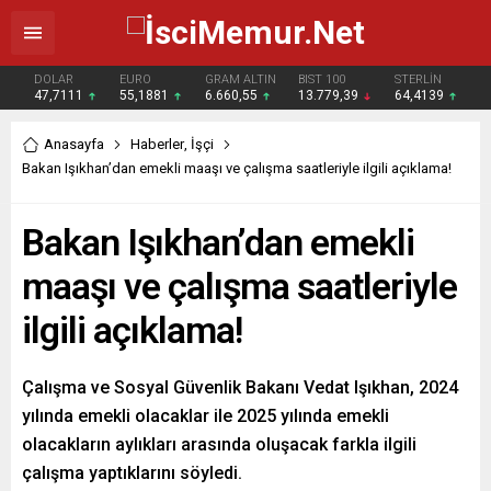
DOLAR
EURO
GRAM ALTIN
BIST 100
STERLİN
47,7111
55,1881
6.660,55
13.779,39
64,4139
Anasayfa
Haberler
,
İşçi
Bakan Işıkhan’dan emekli maaşı ve çalışma saatleriyle ilgili açıklama!
Bakan Işıkhan’dan emekli
maaşı ve çalışma saatleriyle
ilgili açıklama!
Çalışma ve Sosyal Güvenlik Bakanı Vedat Işıkhan, 2024
yılında emekli olacaklar ile 2025 yılında emekli
olacakların aylıkları arasında oluşacak farkla ilgili
çalışma yaptıklarını söyledi.