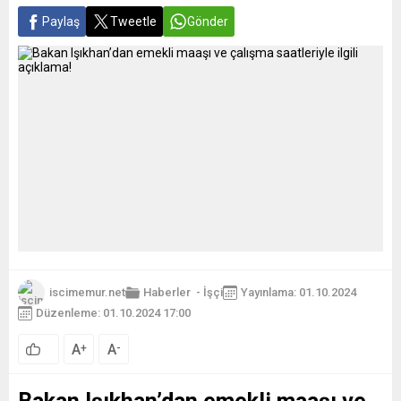
Paylaş
Tweetle
Gönder
iscimemur.net
Haberler
-
İşçi
Yayınlama: 01.10.2024
Düzenleme: 01.10.2024 17:00
A
A
+
-