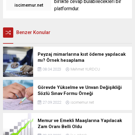
birlikte cevap bulabilecekleri bir
iscimemur.net
platformdur.
Benzer Konular
Peyzaj mimarlarına kıst ödeme yapılacak
mı? Örnek hesaplama
08.04.2023
Mehmet YURDCU
Görevde Yükselme ve Unvan Değişikliği
Sözlü Sınav Formu Örneği
27.09.2022
iscimemur.net
Memur ve Emekli Maaşlarına Yapılacak
Zam Oranı Belli Oldu