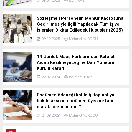
03.07.2025
İsa ARAS
Sözleşmeli Personelin Memur Kadrosuna
Geçirilmesiyle İlgili Yapılacak Tüm İş ve
İşlemler-Dikkat Edilecek Hususlar (2025)
09.12.2025
Mehmet YURDCU
14 Günlük Maaş Farklarından Kefalet
Aidatı Kesilmeyeceğine Dair Yönetim
Kurulu Kararı
22.07.2024
iscimemur.net
Encümen ödeneği katıldığı toplantıya
bakılmaksızın encümen üyesine tam
olarak ödenebilir mi?
21.08.2023
Mehmet YURDCU