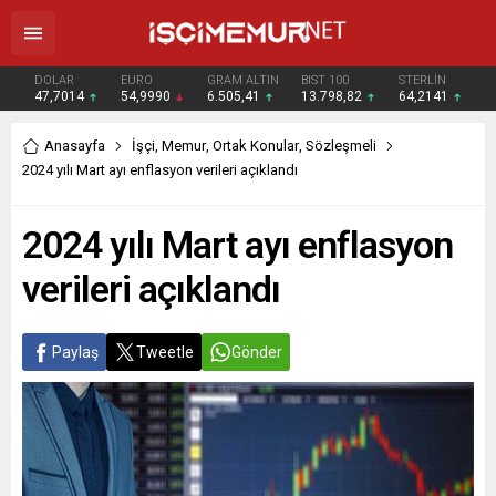
DOLAR
EURO
GRAM ALTIN
BIST 100
STERLİN
47,7014
54,9990
6.505,41
13.798,82
64,2141
Anasayfa
İşçi
,
Memur
,
Ortak Konular
,
Sözleşmeli
2024 yılı Mart ayı enflasyon verileri açıklandı
2024 yılı Mart ayı enflasyon
verileri açıklandı
Paylaş
Tweetle
Gönder