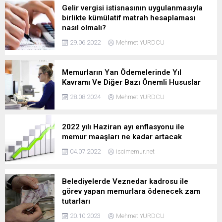
Gelir vergisi istisnasının uygulanmasıyla
birlikte kümülatif matrah hesaplaması
nasıl olmalı?
29.06.2022
Mehmet YURDCU
Memurların Yan Ödemelerinde Yıl
Kavramı Ve Diğer Bazı Önemli Hususlar
28.08.2024
Mehmet YURDCU
2022 yılı Haziran ayı enflasyonu ile
memur maaşları ne kadar artacak
04.07.2022
iscimemur.net
Belediyelerde Veznedar kadrosu ile
görev yapan memurlara ödenecek zam
tutarları
20.10.2023
Mehmet YURDCU