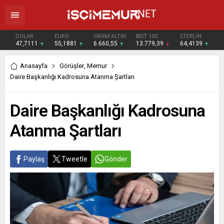
DOLAR
EURO
GRAM ALTIN
BIST 100
STERLİN
47,7111
55,1881
6.660,55
13.779,39
64,4139
Anasayfa
Görüşler
,
Memur
Daire Başkanlığı Kadrosuna Atanma Şartları
Daire Başkanlığı Kadrosuna
Atanma Şartları
Paylaş
Tweetle
Gönder