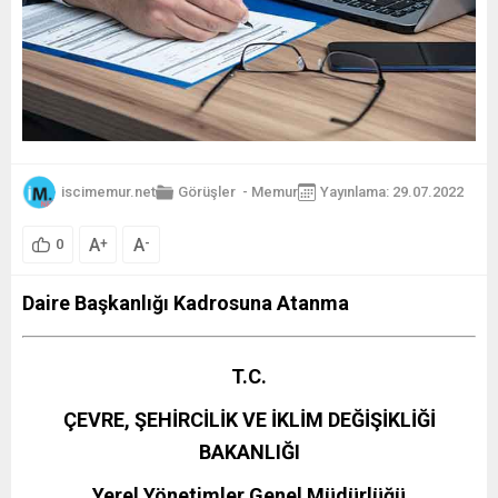
iscimemur.net
Görüşler
-
Memur
Yayınlama: 29.07.2022
A
A
+
-
0
Daire Başkanlığı Kadrosuna Atanma
T.C.
ÇEVRE, ŞEHİRCİLİK VE İKLİM DEĞİŞİKLİĞİ
BAKANLIĞI
Yerel Yönetimler Genel Müdürlüğü