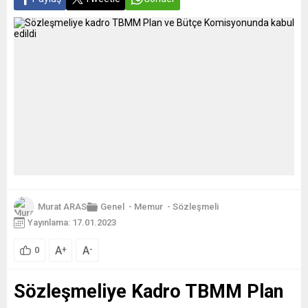
Murat ARAS
Genel
-
Memur
-
Sözleşmeli
Yayınlama: 17.01.2023
A
A
+
-
0
Sözleşmeliye Kadro TBMM Plan