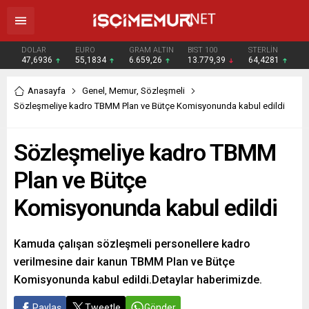
DOLAR
EURO
GRAM ALTIN
BIST 100
STERLİN
47,6936
55,1834
6.659,26
13.779,39
64,4281
Anasayfa
Genel
,
Memur
,
Sözleşmeli
Sözleşmeliye kadro TBMM Plan ve Bütçe Komisyonunda kabul edildi
Sözleşmeliye kadro TBMM
Plan ve Bütçe
Komisyonunda kabul edildi
Kamuda çalışan sözleşmeli personellere kadro
verilmesine dair kanun TBMM Plan ve Bütçe
Komisyonunda kabul edildi.Detaylar haberimizde.
Paylaş
Tweetle
Gönder