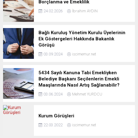
Borçlanma ve Emeklilik
24.02.2026
İbrahim AYDIN
Bağlı Kuruluş Yönetim Kurulu Üyelerinin
Ek Göstergeleri Hakkında Bakanlık
Görüşü
03.09.2024
iscimemur.net
5434 Sayılı Kanuna Tabi Emekliyken
Belediye Başkanı Seçilenlerin Emekli
Maaşlarında Nasıl Artış Sağlanabilir?
03.06.2024
Mehmet YURDCU
Kurum Görüşleri
22.03.2022
iscimemur.net