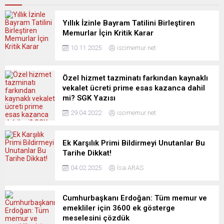
Yıllık İzinle Bayram Tatilini Birleştiren
Memurlar İçin Kritik Karar
10.11.2025
iscimemur.net
Özel hizmet tazminatı farkından kaynaklı
vekalet ücreti prime esas kazanca dahil
mi? SGK Yazısı
29.04.2022
iscimemur.net
Ek Karşılık Primi Bildirmeyi Unutanlar Bu
Tarihe Dikkat!
04.02.2025
İsa ARAS
Cumhurbaşkanı Erdoğan: Tüm memur ve
emekliler için 3600 ek gösterge
meselesini çözdük