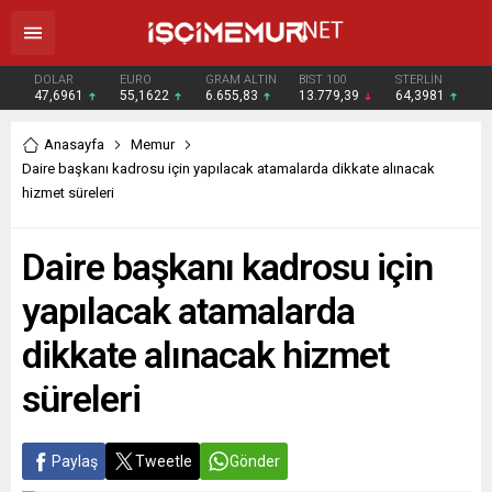
DOLAR
EURO
GRAM ALTIN
BIST 100
STERLİN
47,6961
55,1622
6.655,83
13.779,39
64,3981
Anasayfa
Memur
Daire başkanı kadrosu için yapılacak atamalarda dikkate alınacak
hizmet süreleri
Daire başkanı kadrosu için
yapılacak atamalarda
dikkate alınacak hizmet
süreleri
Paylaş
Tweetle
Gönder