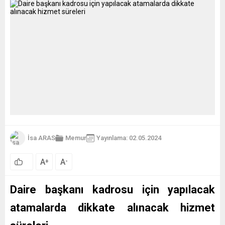
İsa ARAS
Memur
Yayınlama: 02.05.2024
A
A
+
-
Daire başkanı kadrosu için yapılacak
atamalarda dikkate alınacak hizmet