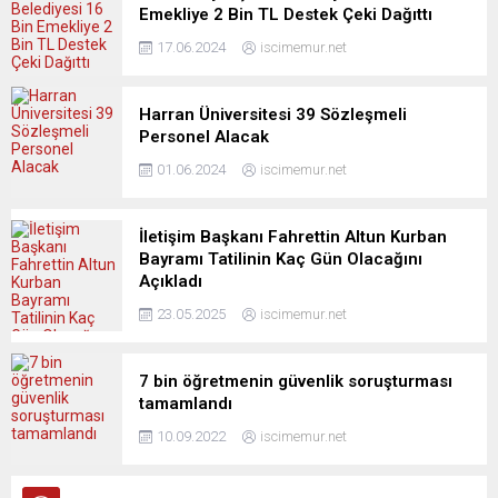
Emekliye 2 Bin TL Destek Çeki Dağıttı
17.06.2024
iscimemur.net
Harran Üniversitesi 39 Sözleşmeli
Personel Alacak
01.06.2024
iscimemur.net
İletişim Başkanı Fahrettin Altun Kurban
Bayramı Tatilinin Kaç Gün Olacağını
Açıkladı
23.05.2025
iscimemur.net
7 bin öğretmenin güvenlik soruşturması
tamamlandı
10.09.2022
iscimemur.net