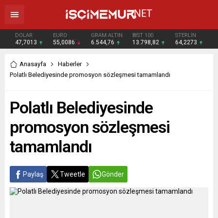
DOLAR
EURO
GRAM ALTIN
BIST 100
STERLİN
47,7013
55,0086
6.544,76
13.798,82
64,2273
Anasayfa
Haberler
Polatlı Belediyesinde promosyon sözleşmesi tamamlandı
Polatlı Belediyesinde
promosyon sözleşmesi
tamamlandı
Paylaş
Tweetle
Gönder