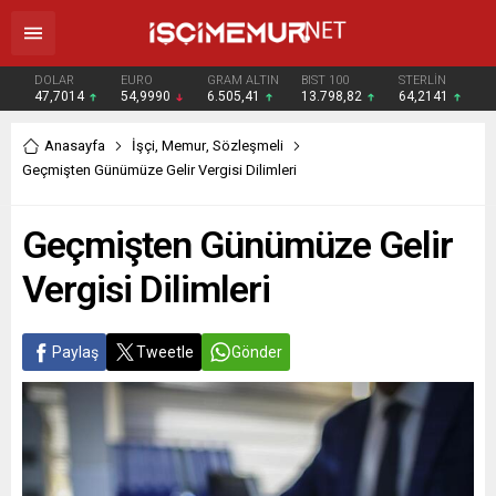
DOLAR
EURO
GRAM ALTIN
BIST 100
STERLİN
47,7014
54,9990
6.505,41
13.798,82
64,2141
Anasayfa
İşçi
,
Memur
,
Sözleşmeli
Geçmişten Günümüze Gelir Vergisi Dilimleri
Geçmişten Günümüze Gelir
Vergisi Dilimleri
Paylaş
Tweetle
Gönder