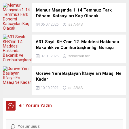
Memur Maaşında 1-14 Temmuz Fark
Dönemi Katsayıları Kaç Olacak
06.07.2026
İsa ARAS
631 Sayılı KHK’nın 12. Maddesi Hakkında
Bakanlık ve Cumhurbaşkanlığı Görüşü
07.03.2025
iscimemur.net
Göreve Yeni Başlayan İtfaiye Eri Maaşı Ne
Kadar
10.10.2021
İsa ARAS
Bir Yorum Yazın