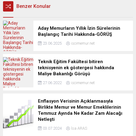
Benzer Konular
Aday Memurların Yıllık İzin Sürelerinin
Başlangıç Tarihi Hakkında-GÖRÜŞ
23.06.2025
iscimemur.net
Teknik Eğitim Fakültesi bitiren
teknisyenin ek göstergesi hakkında
Maliye Bakanlığı Görüşü
27.06.2022
iscimemur.net
Enflasyon Verisinin Açıklanmasıyla
Birlikte Memur ve Memur Emeklilerinin
Temmuz Ayında Ne Kadar Zam Alacağı
Netleşti
03.07.2024
İsa ARAS