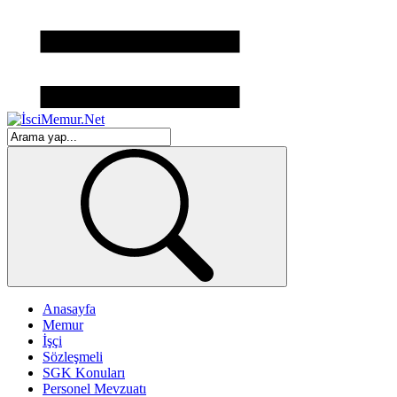
Anasayfa
Memur
İşçi
Sözleşmeli
SGK Konuları
Personel Mevzuatı