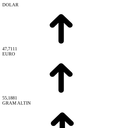
DOLAR
47,7111
EURO
55,1881
GRAM ALTIN