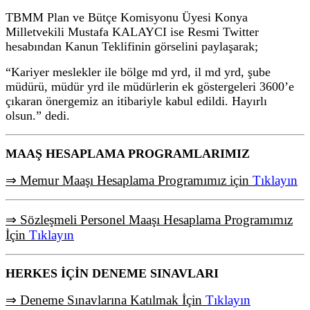
TBMM Plan ve Bütçe Komisyonu Üyesi Konya
Milletvekili Mustafa KALAYCI ise Resmi Twitter
hesabından Kanun Teklifinin görselini paylaşarak;
“Kariyer meslekler ile bölge md yrd, il md yrd, şube
müdürü, müdür yrd ile müdürlerin ek göstergeleri 3600’e
çıkaran önergemiz an itibariyle kabul edildi. Hayırlı
olsun.” dedi.
MAAŞ HESAPLAMA PROGRAMLARIMIZ
⇒ Memur Maaşı Hesaplama Programımız için
Tıklayın
⇒ Sözleşmeli Personel Maaşı Hesaplama Programımız
İçin
Tıklayın
HERKES İÇİN DENEME SINAVLARI
⇒ Deneme Sınavlarına Katılmak İçin
Tıklayın