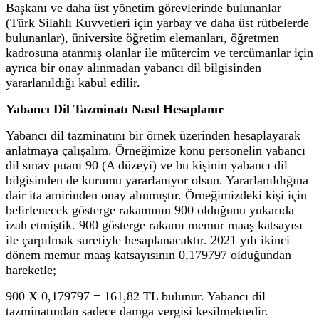
Başkanı ve daha üst yönetim görevlerinde bulunanlar
(Türk Silahlı Kuvvetleri için yarbay ve daha üst rütbelerde
bulunanlar), üniversite öğretim elemanları, öğretmen
kadrosuna atanmış olanlar ile mütercim ve tercümanlar için
ayrıca bir onay alınmadan yabancı dil bilgisinden
yararlanıldığı kabul edilir.
Yabancı Dil Tazminatı Nasıl Hesaplanır
Yabancı dil tazminatını bir örnek üzerinden hesaplayarak
anlatmaya çalışalım. Örneğimize konu personelin yabancı
dil sınav puanı 90 (A düzeyi) ve bu kişinin yabancı dil
bilgisinden de kurumu yararlanıyor olsun. Yararlanıldığına
dair ita amirinden onay alınmıştır. Örneğimizdeki kişi için
belirlenecek gösterge rakamının 900 olduğunu yukarıda
izah etmiştik. 900 gösterge rakamı memur maaş katsayısı
ile çarpılmak suretiyle hesaplanacaktır. 2021 yılı ikinci
dönem memur maaş katsayısının 0,179797 olduğundan
hareketle;
900 X 0,179797 = 161,82 TL bulunur. Yabancı dil
tazminatından sadece damga vergisi kesilmektedir.