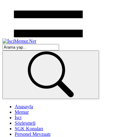
Anasayfa
Memur
İşçi
Sözleşmeli
SGK Konuları
Personel Mevzuatı