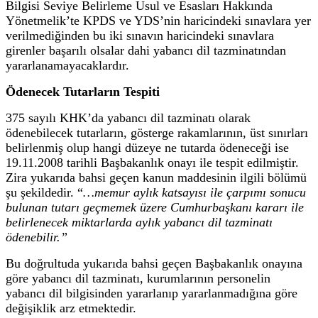
Bilgisi Seviye Belirleme Usul ve Esasları Hakkında
Yönetmelik’te KPDS ve YDS’nin haricindeki sınavlara yer
verilmediğinden bu iki sınavın haricindeki sınavlara
girenler başarılı olsalar dahi yabancı dil tazminatından
yararlanamayacaklardır.
Ödenecek Tutarların Tespiti
375 sayılı KHK’da yabancı dil tazminatı olarak
ödenebilecek tutarların, gösterge rakamlarının, üst sınırları
belirlenmiş olup hangi düzeye ne tutarda ödeneceği ise
19.11.2008 tarihli Başbakanlık onayı ile tespit edilmiştir.
Zira yukarıda bahsi geçen kanun maddesinin ilgili bölümü
şu şekildedir. “
…
memur aylık katsayısı ile çarpımı sonucu
bulunan tutarı geçmemek üzere Cumhurbaşkanı kararı ile
belirlenecek miktarlarda aylık yabancı dil tazminatı
ödenebilir.”
Bu doğrultuda yukarıda bahsi geçen Başbakanlık onayına
göre yabancı dil tazminatı, kurumlarının personelin
yabancı dil bilgisinden yararlanıp yararlanmadığına göre
değişiklik arz etmektedir.