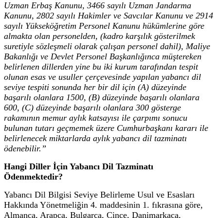
Uzman Erbaş Kanunu, 3466 sayılı Uzman Jandarma
Kanunu, 2802 sayılı Hakimler ve Savcılar Kanunu ve 2914
sayılı Yükseköğretim Personel Kanunu hükümlerine göre
almakta olan personelden, (kadro karşılık gösterilmek
suretiyle sözleşmeli olarak çalışan personel dahil), Maliye
Bakanlığı ve Devlet Personel Başkanlığınca müştereken
belirlenen dillerden yine bu iki kurum tarafından tespit
olunan esas ve usuller çerçevesinde yapılan yabancı dil
seviye tespiti sonunda her bir dil için (A) düzeyinde
başarılı olanlara 1500, (B) düzeyinde başarılı olanlara
600, (C) düzeyinde başarılı olanlara 300 gösterge
rakamının memur aylık katsayısı ile çarpımı sonucu
bulunan tutarı geçmemek üzere Cumhurbaşkanı kararı ile
belirlenecek miktarlarda aylık yabancı dil tazminatı
ödenebilir.”
Hangi Diller İçin Yabancı Dil Tazminatı
Ödenmektedir?
Yabancı Dil Bilgisi Seviye Belirleme Usul ve Esasları
Hakkında Yönetmeliğin 4. maddesinin 1. fıkrasına göre,
Almanca, Arapça, Bulgarca, Çince, Danimarkaca,