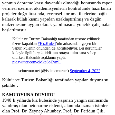
yapının depreme karşı dayanıklı olmadığı konusunda rapor
vermesi üzerine, akademisyenlerin kontrolünde hazırlanan
projeler doğrultusunda, evrensel koruma ilkelerine bağlı
kalarak külah kısmı yapıdan uzaklaştırılmış ve özgün
malzemesine uygun olarak yapılmasına yönelik çalışmalar
başlatılmıştır.
Kültür ve Turizm Bakanlığı tarafından restore edilmek
üzere kapatılan
#KızKulesi
'nin arkasından geçen bir
vapur, kulenin önünden de görülebiliyor. Bu görüntüler
kuleyle ilgili birçok iddianın ortaya atılmasına sebep
olurken Bakanlık açıklama yaptı.
pic.twitter.com/cMke6oEymL
— iscimemur.net (@iscimemurnet)
September 4, 2022
Kültür ve Turizm Bakanlığı tarafından yapılan duyuru şu
şekilde…
KAMUOYUNA DUYURU
1940’lı yıllarda kız kulesinde yaşanan yangın sonrasında
yapılmış olan betonarme eklenti, alanında uzman isimler
olan Prof. Dr. Zeynep Ahunbay, Prof. Dr. Feridun Çılı,