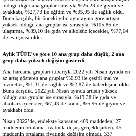
olduğu diğer ana gruplar sırasıyla %26,23 ile giyim ve
ayakkabı, %27,73 ile eğitim ve %35,95 ile sağlık oldu.
Buna karşılık, bir önceki yılın aynı ayına göre artışın
yüksek olduğu ana gruplar ise sırasıyla, %105,86 ile
ulaştırma, %89,10 ile gıda ve alkolsüz içecekler, %77,64
ile ev eşyası oldu.
Aylık TÜFE’ye göre 10 ana grup daha düşük, 2 ana
grup daha yüksek değişim gösterdi
Ana harcama grupları itibarıyla 2022 yılı Nisan ayında en
az artış gösteren ana gruplar %0,93 ile çeşitli mal ve
hizmetler, %1,31 ile sağlık ve %2,87 ile haberleşme oldu.
Buna karşılık, 2022 yılı Nisan ayında artışın yüksek
olduğu ana gruplar ise sırasıyla, %13,38 ile gıda ve
alkolsüz içecekler, %7,43 ile konut, %6,96 ile giyim ve
ayakkabı oldu.
Nisan 2022’de, endekste kapsanan 409 maddeden, 27
maddenin ortalama fiyatında düşüş gerçekleşirken, 45
maddenin ortalama fiyatında değişim olmadı. 337