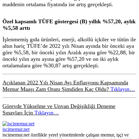
maddenin ortalama fiyatında ise artış gerçekleşti.
Özel kapsamlı TÜFE göstergesi (B) yıllık %57,20, aylık
%5,58 arttı
İşlenmemiş gıda ürünleri, enerji, alkollü içkiler ve tütün ile
altın hariç TÜFE’de 2022 yılı Nisan ayında bir önceki aya
göre %5,58, bir önceki yılın Aralık ayına göre %22,88, bir
önceki yılın aynı ayına göre %57,20 ve on iki aylık
ortalamalara göre %30,87 artış gerçekleşti.
Açıklanan 2022 Yılı Nisan Ayı Enflasyonu Kapsamında
Memur Maaşı Zam Oranı Şimdiden Kaç Oldu?
Tıklayın…
Görevde Yükselme ve Unvan Değişikliği Deneme
Sınavları İçin
Tıklayın…
iscimemur.net
iscimemur.net özellikle yerel yönetimlerde çalışan memur, işçi ve