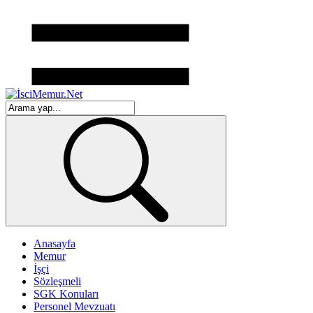
Anasayfa
Memur
İşçi
Sözleşmeli
SGK Konuları
Personel Mevzuatı