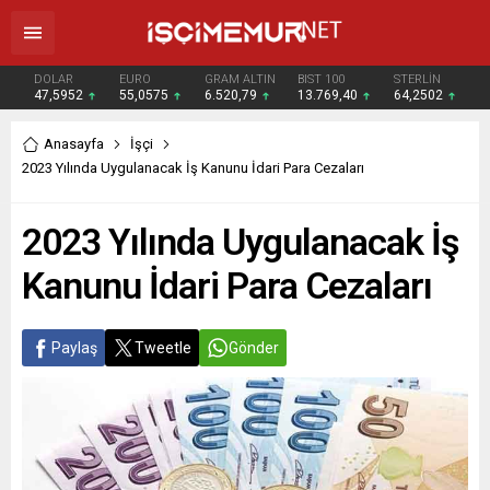
DOLAR
EURO
GRAM ALTIN
BIST 100
STERLİN
47,5952
55,0575
6.520,79
13.769,40
64,2502
Anasayfa
İşçi
2023 Yılında Uygulanacak İş Kanunu İdari Para Cezaları
2023 Yılında Uygulanacak İş
Kanunu İdari Para Cezaları
Paylaş
Tweetle
Gönder