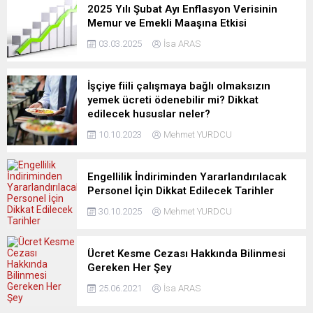
2025 Yılı Şubat Ayı Enflasyon Verisinin
Memur ve Emekli Maaşına Etkisi
03.03.2025
İsa ARAS
İşçiye fiili çalışmaya bağlı olmaksızın
yemek ücreti ödenebilir mi? Dikkat
edilecek hususlar neler?
10.10.2023
Mehmet YURDCU
Engellilik İndiriminden Yararlandırılacak
Personel İçin Dikkat Edilecek Tarihler
30.10.2025
Mehmet YURDCU
Ücret Kesme Cezası Hakkında Bilinmesi
Gereken Her Şey
25.06.2021
İsa ARAS