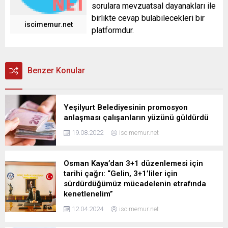
sorulara mevzuatsal dayanakları ile
birlikte cevap bulabilecekleri bir
iscimemur.net
platformdur.
Benzer Konular
Yeşilyurt Belediyesinin promosyon
anlaşması çalışanların yüzünü güldürdü
19.08.2022
iscimemur.net
Osman Kaya’dan 3+1 düzenlemesi için
tarihi çağrı: “Gelin, 3+1’liler için
sürdürdüğümüz mücadelenin etrafında
kenetlenelim”
12.04.2024
iscimemur.net