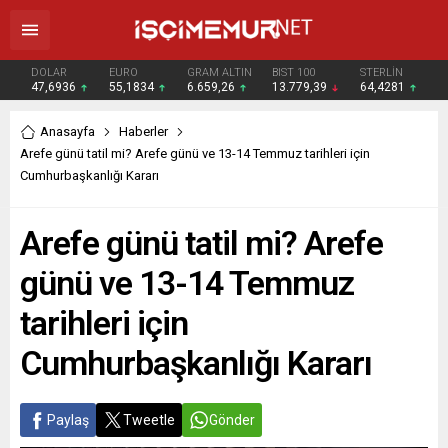
DOLAR
EURO
GRAM ALTIN
BIST 100
STERLİN
47,6936
55,1834
6.659,26
13.779,39
64,4281
Anasayfa
Haberler
Arefe günü tatil mi? Arefe günü ve 13-14 Temmuz tarihleri için
Cumhurbaşkanlığı Kararı
Arefe günü tatil mi? Arefe
günü ve 13-14 Temmuz
tarihleri için
Cumhurbaşkanlığı Kararı
Paylaş
Tweetle
Gönder