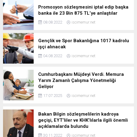
Promosyon sözleşmesini iptal edip başka
banka ile 23 Bin 875 TL’ye anlaştılar
08.08.2022
iscimemur.net
Gençlik ve Spor Bakanlığına 1017 kadrolu
işçi alınacak
04.08.2022
iscimemur.net
Cumhurbaşkanı Müjdeyi Verdi. Memura
Yarım Zamanlı Çalışma Yönetmeliği
Geliyor
17.07.2025
iscimemur.net
Bakan Bilgin sözleşmelilerin kadroya
geçişi, EYT’liler ve KHK’lılarla ilgili önemli
açıklamalarda bulundu
30.11.2022
iscimemur.net