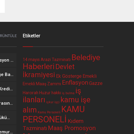
Etiketler
ÖRÜNTÜLE
Belediye
14 mayıs
Arazi Tazminatı
2026 Yılı Mayıs Ayı Enflasyon Verisinin Memur ve Emekli Maaşına Etkisi
Haberleri
Devlet
İkramiyesi
Öğretmenlerin İl İçi İsteğe Bağlı Yer Değiştirme Başvuruları Başladı
Ek Gösterge
Emekli
Enflasyon
Gazze
Emekli Maaş Zammı
Bir Kurum Daha Faizsiz Kredi Seçenekli Promosyon Anlaşması Yaptı. 12 Ay Geri Ödemeli 400 Bin TL Faizsiz Kredi
iş
Harcırah
Huzur hakkı
iş bulma
ilanları
kamu işe
işkur
işçi
Bir Belediye İle Banka Arasında Faizsiz Kredi Seçenekli Promosyon Anlaşması Yapıldı
KAMU
alım
Kamu Personeli
PERSONELİ
Memur-Sen Ne İstedi, Hükümet Ne Teklif Etti?
Kıdem
Maaş Promosyon
Tazminatı
Hükümetin Memur ve Memur Emeklisine İlk Zam Teklifi Belli Oldu