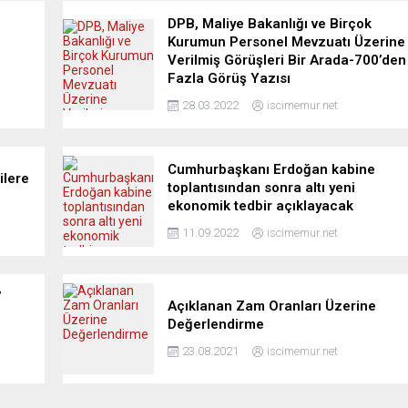
DPB, Maliye Bakanlığı ve Birçok
Kurumun Personel Mevzuatı Üzerine
Verilmiş Görüşleri Bir Arada-700’den
Fazla Görüş Yazısı
28.03.2022
iscimemur.net
Cumhurbaşkanı Erdoğan kabine
ilere
toplantısından sonra altı yeni
ekonomik tedbir açıklayacak
11.09.2022
iscimemur.net
7
Açıklanan Zam Oranları Üzerine
Değerlendirme
23.08.2021
iscimemur.net