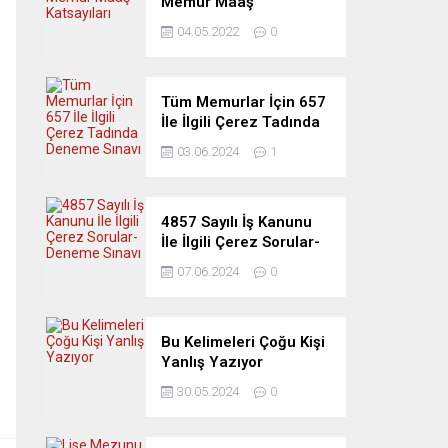
Memur Maaş
Katsayıları
04.05.2022
0
Tüm Memurlar İçin 657
İle İlgili Çerez Tadında
Deneme Sınavı
03.06.2024
1
4857 Sayılı İş Kanunu
İle İlgili Çerez Sorular-
Deneme Sınavı
07.06.2024
0
Bu Kelimeleri Çoğu Kişi
Yanlış Yazıyor
30.05.2024
0