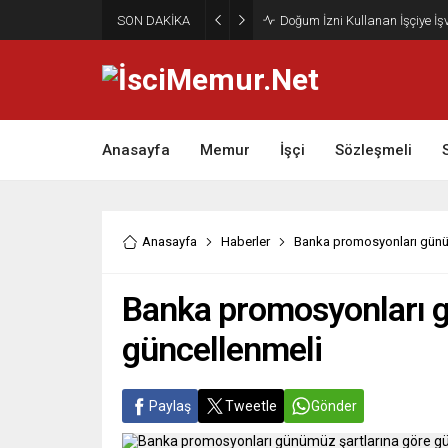
SON DAKİKA
Doğum İzni Kullanan İşçiye İ
Anasayfa
Memur
İşçi
Sözleşmeli
Anasayfa
Haberler
Banka promosyonları günüm
Banka promosyonları g
güncellenmeli
Paylaş
Tweetle
Gönder