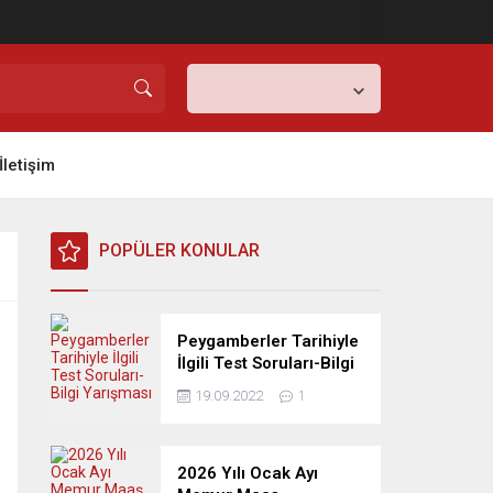
Ankara,
32
°C
Açık
İletişim
POPÜLER KONULAR
Peygamberler Tarihiyle
İlgili Test Soruları-Bilgi
Yarışması
19.09.2022
1
2026 Yılı Ocak Ayı