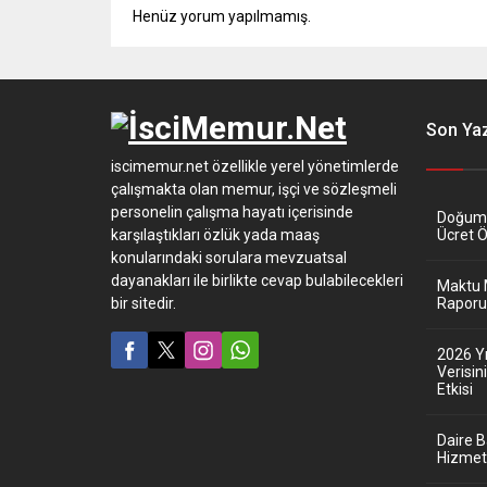
Henüz yorum yapılmamış.
Son Yaz
iscimemur.net özellikle yerel yönetimlerde
çalışmakta olan memur, işçi ve sözleşmeli
personelin çalışma hayatı içerisinde
Doğum İ
karşılaştıkları özlük yada maaş
Ücret 
konularındaki sorulara mevzuatsal
dayanakları ile birlikte cevap bulabilecekleri
Maktu 
bir sitedir.
Raporu 
2026 Y
Verisi
Etkisi
Daire 
Hizmet 