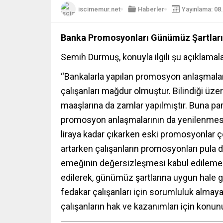
iscimemur.net
Haberler
Yayınlama: 08
Banka Promosyonları Günümüz Şartları
Semih Durmuş, konuyla ilgili şu açıklama
“Bankalarla yapılan promosyon anlaşmaları
çalışanları mağdur olmuştur. Bilindiği üze
maaşlarına da zamlar yapılmıştır. Buna par
promosyon anlaşmalarının da yenilenmesi e
liraya kadar çıkarken eski promosyonlar çok
artarken çalışanların promosyonları pula 
emeğinin değersizleşmesi kabul edilemez.
edilerek, günümüz şartlarına uygun hale get
fedakar çalışanları için sorumluluk almaya
çalışanların hak ve kazanımları için konu