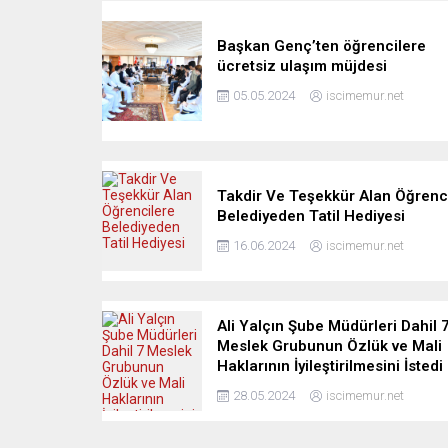
Başkan Genç’ten öğrencilere
ücretsiz ulaşım müjdesi
05.05.2024
iscimemur.net
Takdir Ve Teşekkür Alan Öğrenc
Belediyeden Tatil Hediyesi
16.06.2024
iscimemur.net
Ali Yalçın Şube Müdürleri Dahil 
Meslek Grubunun Özlük ve Mali
Haklarının İyileştirilmesini İstedi
28.05.2024
iscimemur.net