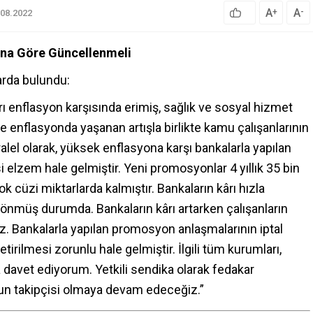
A
A
+
-
.08.2022
na Göre Güncellenmeli
larda bulundu
:
 enflasyon karşısında erimiş, sağlık ve sosyal hizmet
re enflasyonda yaşanan artışla birlikte kamu çalışanlarının
alel olarak, yüksek enflasyona karşı bankalarla yapılan
lzem hale gelmiştir. Yeni promosyonlar 4 yıllık 35 bin
 cüzi miktarlarda kalmıştır. Bankaların kârı hızla
dönmüş durumda. Bankaların kârı artarken çalışanların
 Bankalarla yapılan promosyon anlaşmalarının iptal
irilmesi zorunlu hale gelmiştir. İlgili tüm kurumları,
 davet ediyorum. Yetkili sendika olarak fedakar
nun takipçisi olmaya devam edeceğiz.”