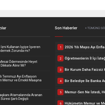
ılar
Son Haberler
+ TÜMÜNÜ G
zni Kullanan İşçiye İşveren
Ödemek Zorunda mı?
Mesai Ödemesinde Heyet
Dikkate Alınır Mı?
ılı Temmuz Ayı Enflasyon
nin Memur ve Emekli Maaşına
Başkanı Atamalarında Aranan
Süresi Şartı Değişti