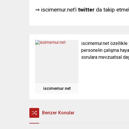
⇒ iscimemur.net’i
twitter
da takip etmek
iscimemur.net özellikle
personelin çalışma hayat
sorulara mevzuatsal daya
iscimemur.net
Benzer Konular