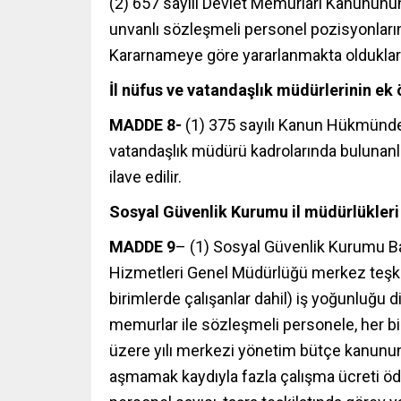
(2) 657 sayılı Devlet Memurları Kanunun
unvanlı sözleşmeli personel pozisyonları
Kararnameye göre yararlanmakta oldukları 
İl nüfus ve vatandaşlık müdürlerinin e
MADDE 8-
(1) 375 sayılı Kanun Hükmünde K
vatandaşlık müdürü kadrolarında bulunanl
ilave edilir.
Sosyal Güvenlik Kurumu il müdürlükleri 
MADDE 9
– (1) Sosyal Güvenlik Kurumu Baş
Hizmetleri Genel Müdürlüğü merkez teşkila
birimlerde çalışanlar dahil) iş yoğunluğu 
memurlar ile sözleşmeli personele, her b
üzere yılı merkezi yönetim bütçe kanunund
aşmamak kaydıyla fazla çalışma ücreti öde