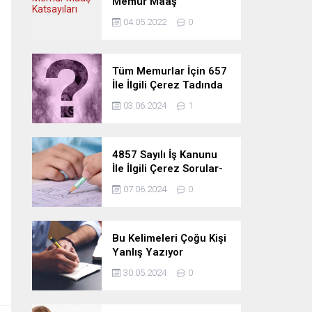
Memur Maaş
Katsayıları
04.05.2022
0
Tüm Memurlar İçin 657
İle İlgili Çerez Tadında
Deneme Sınavı
03.06.2024
1
4857 Sayılı İş Kanunu
İle İlgili Çerez Sorular-
Deneme Sınavı
07.06.2024
0
Bu Kelimeleri Çoğu Kişi
Yanlış Yazıyor
30.05.2024
0