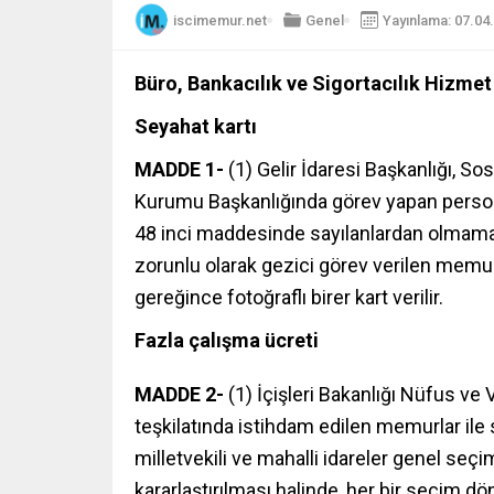
iscimemur.net
Genel
Yayınlama: 07.04
Büro, Bankacılık ve Sigortacılık Hizmet
Seyahat kartı
MADDE 1-
(1) Gelir İdaresi Başkanlığı, So
Kurumu Başkanlığında görev yapan person
48 inci maddesinde sayılanlardan olmama
zorunlu olarak gezici görev verilen memu
gereğince fotoğraflı birer kart verilir.
Fazla çalışma ücreti
MADDE 2-
(1) İçişleri Bakanlığı Nüfus ve
teşkilatında istihdam edilen memurlar ile
milletvekili ve mahalli idareler genel seç
kararlaştırılması halinde, her bir seçim 