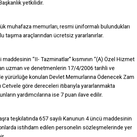
aşkanlık yetkilidir.
rük muhafaza memurları, resmi üniformalı bulundukları
lu taşıma araçlarından ücretsiz yararlanırlar.
i maddesinin “II- Tazminatlar” kısmının “(A) Özel Hizmet
lan uzman ve denetmenlerin 17/4/2006 tarihli ve
 ile yürürlüğe konulan Devlet Memurlarına Ödenecek Zam
ılı Cetvele göre dereceleri itibarıyla yararlanmakta
nların yardımcılarına ise 7 puan ilave edilir.
aşra teşkilatında 657 sayılı Kanunun 4 üncü maddesinin
yonlarda istihdam edilen personelin sözleşmelerinde yer
ir.