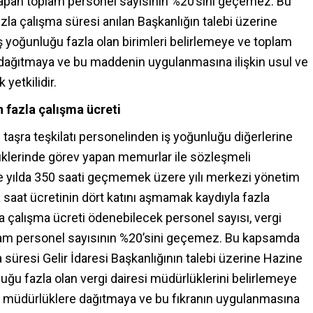
 yapan toplam personel sayısının %20’sini geçemez. Bu
zla çalışma süresi anılan Başkanlığın talebi üzerine
İş yoğunluğu fazla olan birimleri belirlemeye ve toplam
re dağıtmaya ve bu maddenin uygulanmasına ilişkin usul ve
yetkilidir.
n fazla çalışma ücreti
n taşra teşkilatı personelinden iş yoğunluğu diğerlerine
lüklerinde görev yapan memurlar ile sözleşmeli
ve yılda 350 saati geçmemek üzere yılı merkezi yönetim
saat ücretinin dört katını aşmamak kaydıyla fazla
la çalışma ücreti ödenebilecek personel sayısı, vergi
lam personel sayısının %20’sini geçemez. Bu kapsamda
a süresi Gelir İdaresi Başkanlığının talebi üzerine Hazine
nluğu fazla olan vergi dairesi müdürlüklerini belirlemeye
ili müdürlüklere dağıtmaya ve bu fıkranın uygulanmasına