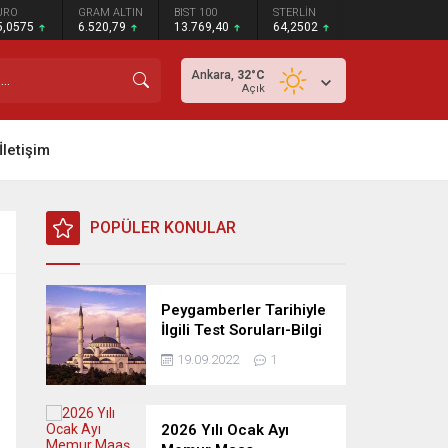
URO
GRAM ALTIN
BIST 100
STERLİN
5,0575
6.520,79
13.769,40
64,2502
Ankara,
32
°C
Açık
İletişim
POPÜLER KONULAR
Peygamberler Tarihiyle
İlgili Test Soruları-Bilgi
Yarışması
19.09.2022
1
2026 Yılı Ocak Ayı