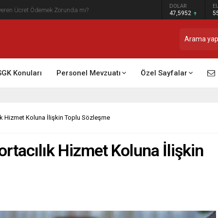
DOLAR
E
t Raporu Dikkate Alınır Mı?
47,5952
5
SGK Konuları
Personel Mevzuatı
Özel Sayfalar
lık Hizmet Koluna İlişkin Toplu Sözleşme
ortacılık Hizmet Koluna İlişkin