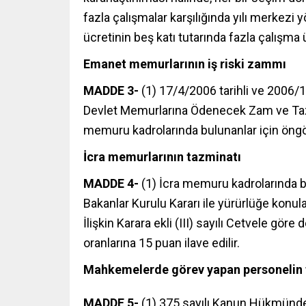
fazla çalışmalar karşılığında yılı merkez
ücretinin beş katı tutarında fazla çalışma 
Emanet memurlarının iş riski zammı
MADDE 3-
(1) 17/4/2006 tarihli ve 2006/1
Devlet Memurlarına Ödenecek Zam ve Tazmin
memuru kadrolarında bulunanlar için öngörü
İcra memurlarının tazminatı
MADDE 4-
(1) İcra memuru kadrolarında b
Bakanlar Kurulu Kararı ile yürürlüğe kon
İlişkin Karara ekli (III) sayılı Cetvele göre
oranlarına 15 puan ilave edilir.
Mahkemelerde görev yapan personelin f
MADDE 5-
(1)
375 sayılı Kanun Hükmünde