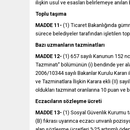
ilişkin usul ve esasları belirlemeye anılan B
Toplu taşıma
MADDE 11-
(1) Ticaret Bakanlığında güm
sürece belediyeler tarafından işletilen top
Bazı uzmanların tazminatları
MADDE 12-
(1) 657 sayılı Kanunun 152 nc
Tazminatı” bölümünün (i) bendinde yer a
2006/10344 sayılı Bakanlar Kurulu Kararı
ve Tazminatlara İlişkin Karara ekli (II) say
oldukları tazminat oranlarına 10 puan ve bu
Eczacıların sözleşme ücreti
MADDE 13-
(1) Sosyal Güvenlik Kurumu t
(B) fıkrası uyarınca eczacı unvanlı pozis
alan sözleşme ücretleri %25 artırımlı öden