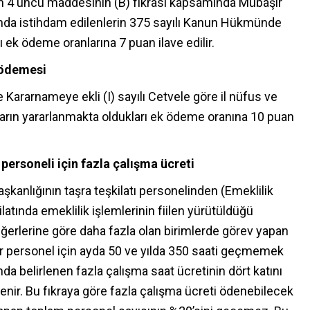
un 4 üncü maddesinin (B) fıkrası kapsamında Mübaşir
nda istihdam edilenlerin 375 sayılı Kanun Hükmünde
ek ödeme oranlarına 7 puan ilave edilir.
k ödemesi
ararnameye ekli (I) sayılı Cetvele göre il nüfus ve
arın yararlanmakta oldukları ek ödeme oranına 10 puan
personeli için fazla çalışma ücreti
kanlığının taşra teşkilatı personelinden (Emeklilik
tında emeklilik işlemlerinin fiilen yürütüldüğü
diğerlerine göre daha fazla olan birimlerde görev yapan
ir personel için ayda 50 ve yılda 350 saati geçmemek
a belirlenen fazla çalışma saat ücretinin dört katını
nir. Bu fıkraya göre fazla çalışma ücreti ödenebilecek