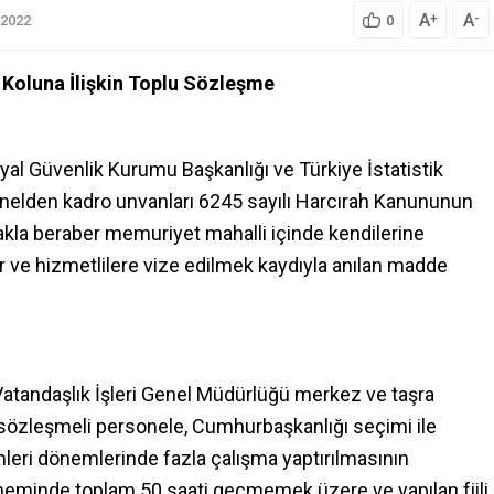
A
A
+
-
.2022
0
 Koluna İlişkin Toplu Sözleşme
syal Güvenlik Kurumu Başkanlığı ve Türkiye İstatistik
elden kadro unvanları 6245 sayılı Harcırah Kanununun
kla beraber memuriyet mahalli içinde kendilerine
r ve hizmetlilere vize edilmek kaydıyla anılan madde
 Vatandaşlık İşleri Genel Müdürlüğü merkez ve taşra
 sözleşmeli personele, Cumhurbaşkanlığı seçimi ile
imleri dönemlerinde fazla çalışma yaptırılmasının
döneminde toplam 50 saati geçmemek üzere ve yapılan fiili