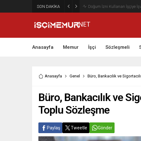
SON DAKİKA
Maktu Mesai Ödemesinde Heye
Anasayfa
Memur
İşçi
Sözleşmeli
Anasayfa
Genel
Büro, Bankacılık ve Sigortacı
Büro, Bankacılık ve Sig
Toplu Sözleşme
Paylaş
Tweetle
Gönder