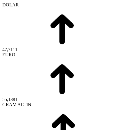
DOLAR
47,7111
EURO
55,1881
GRAM ALTIN