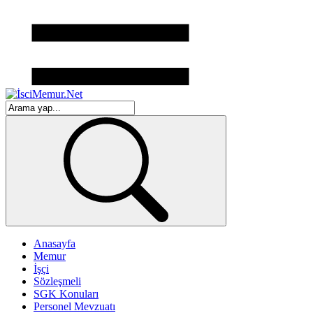
Anasayfa
Memur
İşçi
Sözleşmeli
SGK Konuları
Personel Mevzuatı