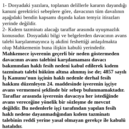
1- Dosyadaki yazılara, toplanan delillerle kararın dayandığı
kanuni gerektirici sebeplere göre, davacının tüm davalının
aşağıdaki bendin kapsamı dışında kalan temyiz itirazları
yerinde değildir.
2- Kıdem tazminatı alacağı taraflar arasında uyuşmazlık
konusudur.
Dosyadaki bilgi ve belgelerden davacının avans
talebi karşılanmayınca iş akdini feshettiği anlaşılmakta
olup Mahkemenin buna ilişkin kabulü yerindedir.
Mahkemece işverenin geçerli bir neden göstermeden
davacının avans talebini karşılamaması davacı
bakımından haklı fesih nedeni kabul edilerek kıdem
tazminatı talebi hüküm altına alınmış ise de; 4857 sayılı
İş Kanunu’nun işçinin haklı nedenle derhal fesih
hakkını düzenleyen 24. maddesinde işverenin işçiye
avans vermemesi şeklinde bir sebep bulunmamaktadır.
Taraflar arasında işverenin davacıya her istediğinde
avans vereceğine yönelik bir sözleşme de mevcut
değildir. Bu nedenlerle işçi tarafından yapılan fesih
haklı nedene dayanmadığından kıdem tazminatı
talebinin reddi yerine yasal olmayan gerekçe ile kabulü
hatalıdır.