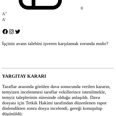
0
+
A
-
A
Facebook
Instagram
Twitter
İşçinin avans talebini işveren karşılamak zorunda mıdır?
YARGITAY KARARI
Taraflar arasında görülen dava sonucunda verilen kararın,
temyizen incelenmesi taraflar vekillerince istenilmekle,
temyiz taleplerinin süresinde olduğu anlaşıldı. Dava
dosyası için Tetkik Hakimi tarafından düzenlenen rapor
dinlendikten sonra dosya incelendi, gereği konuşulup
düşünüldü: