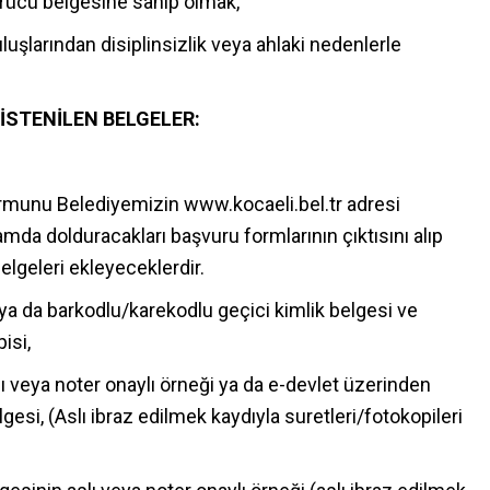
sürücü belgesine sahip olmak,
uşlarından disiplinsizlik veya ahlaki nedenlerle
İSTENİLEN BELGELER:
rmunu Belediyemizin www.kocaeli.bel.tr adresi
mda dolduracakları başvuru formlarının çıktısını alıp
lgeleri ekleyeceklerdir.
 ya da barkodlu/karekodlu geçici kimlik belgesi ve
isi,
 veya noter onaylı örneği ya da e-devlet üzerinden
si, (Aslı ibraz edilmek kaydıyla suretleri/fotokopileri