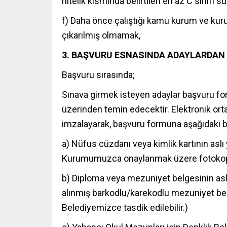
nitelik kısmında belirtilen en az C sınıfı 
f) Daha önce çalıştığı kamu kurum ve kurul
çıkarılmış olmamak,
3. BAŞVURU ESNASINDA ADAYLARDAN 
Başvuru sırasında;
Sınava girmek isteyen adaylar başvuru fo
üzerinden temin edecektir. Elektronik orta
imzalayarak, başvuru formuna aşağıdaki be
a) Nüfus cüzdanı veya kimlik kartının aslı
Kurumumuzca onaylanmak üzere fotokop
b) Diploma veya mezuniyet belgesinin aslı
alınmış barkodlu/karekodlu mezuniyet belge
Belediyemizce tasdik edilebilir.)