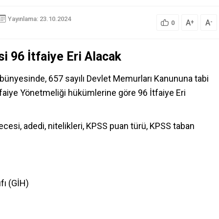
Yayınlama: 23.10.2024
A
A
+
-
0
i 96 İtfaiye Eri Alacak
ı bünyesinde, 657 sayılı Devlet Memurları Kanununa tabi
faiye Yönetmeliği hükümlerine göre 96 İtfaiye Eri
erecesi, adedi, nitelikleri, KPSS puan türü, KPSS taban
fı (GİH)