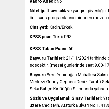
Kadro Adedi:
96
Niteliği:
İtfaiyecilik ve yangın güvenliği, i
ön lisans programlarının birinden mezun o
Cinsiyeti:
Kadın/Erkek
KPSS puan Türü:
P93
KPSS Taban Puanı:
60
Başvuru Tarihleri:
21/11/2024 tarihinde 
edecektir. (mesai günlerinde saat 9.00-17
Başvuru Yeri:
Yenidoğan Mahallesi Salim 
Merkezi Güney Cephesi Deniz Tarafı) Sek
Seka Bahçe Kır Düğün Salonunda şahsen
Sözlü ve Uygulamalı Sınav Tarihleri:
Yaz
üzere Cedit Mh. Atatürk Bulvarı No:1, 41