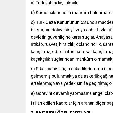
a) Türk vatandaşı olmak,
b) Kamu haklarından mahrum bulunmama
c) Türk Ceza Kanununun 53 üncü maddesind
bir suçtan dolayı bir yıl veya daha fazla s
devletin güvenliğine karşı suçlar, Anayasa
irtikâp, rüşvet, hırsızlık, dolandırıcılık, sa
karıştırma, edimin ifasına fesat karıştırm
kaçakçılık suçlarından mahkûm olmamak
d) Erkek adaylar için askerlik durumu itiba
gelmemiş bulunmak ya da askerlik çağına
ertelenmiş veya yedek sınıfa geçirilmiş o
e) Görevini devamlı yapmasına engel olab
f) İlan edilen kadrolar için aranan diğer ba
2. BAŞVURU ÖZEL ŞARTLARI: