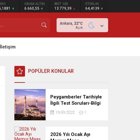
URO
GRAM ALTIN
BIST 100
STERLİN
5,1881
6.660,55
13.779,39
64,4139
Ankara,
22
°C
Açık
İletişim
POPÜLER KONULAR
Peygamberler Tarihiyle
İlgili Test Soruları-Bilgi
Yarışması
19.09.2022
1
2026 Yılı Ocak Ayı