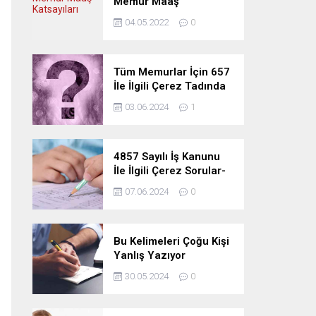
Memur Maaş
Katsayıları
04.05.2022
0
Tüm Memurlar İçin 657
İle İlgili Çerez Tadında
Deneme Sınavı
03.06.2024
1
4857 Sayılı İş Kanunu
İle İlgili Çerez Sorular-
Deneme Sınavı
07.06.2024
0
Bu Kelimeleri Çoğu Kişi
Yanlış Yazıyor
30.05.2024
0