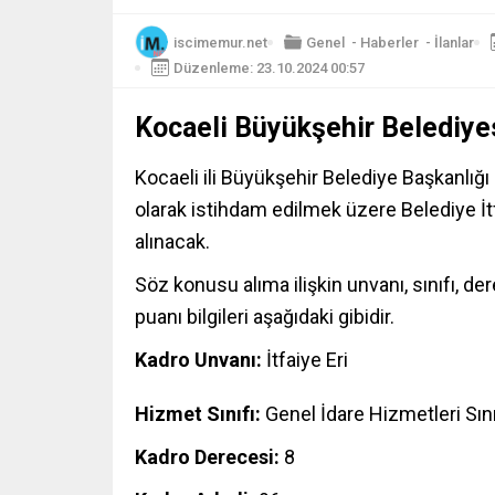
iscimemur.net
Genel
-
Haberler
-
İlanlar
Düzenleme: 23.10.2024 00:57
Kocaeli Büyükşehir Belediyes
Kocaeli ili Büyükşehir Belediye Başkanlığ
olarak istihdam edilmek üzere Belediye İt
alınacak.
Söz konusu
alıma
ilişkin unvanı, sınıfı, d
puanı bilgileri aşağıdaki gibidir.
Kadro Unvanı:
İtfaiye Eri
Hizmet Sınıfı:
Genel İdare Hizmetleri Sını
Kadro Derecesi:
8