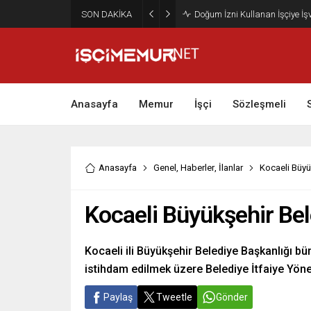
SON DAKİKA
Maktu Mesai Ödemesinde Heye
Anasayfa
Memur
İşçi
Sözleşmeli
Anasayfa
Genel
,
Haberler
,
İlanlar
Kocaeli Büyük
Kocaeli Büyükşehir Bele
Kocaeli ili Büyükşehir Belediye Başkanlığı b
istihdam edilmek üzere Belediye İtfaiye Yöne
Paylaş
Tweetle
Gönder