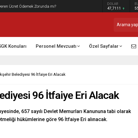
DOLAR
E
t Raporu Dikkate Alınır Mı?
47,7111
5
SGK Konuları
Personel Mevzuatı
Özel Sayfalar
şehir Belediyesi 96 İtfaiye Eri Alacak
diyesi 96 İtfaiye Eri Alacak
ünyesinde, 657 sayılı Devlet Memurları Kanununa tabi olarak
tmeliği hükümlerine göre 96 İtfaiye Eri alınacak.