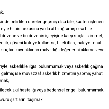
k,
e belirtilen süreler geçmiş olsa bile; kasten işlenen
üreyle hapis cezasına ya da affa uğramış olsa bile
l düzene ve bu düzenin işleyişine karşı suçlar, zimmet,
htecilik, güveni kötüye kullanma, hileli iflas, ihaleye fesat
a, suçtan kaynaklanan malvarlığı değerlerini aklama veya
,
riyle; askerlikle ilgisi bulunmamak veya askerlik çağına
 gelmiş ise muvazzaf askerlik hizmetini yapmış yahut
lmak,
ilecek akıl hastalığı veya bedensel engeli bulunmamak,
şvuru şartlarını taşımak.