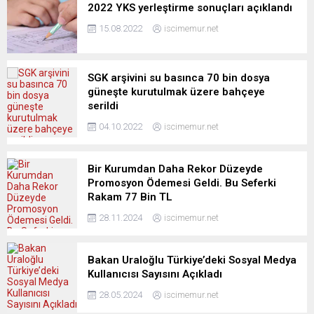
2022 YKS yerleştirme sonuçları açıklandı
15.08.2022
iscimemur.net
SGK arşivini su basınca 70 bin dosya
güneşte kurutulmak üzere bahçeye
serildi
04.10.2022
iscimemur.net
Bir Kurumdan Daha Rekor Düzeyde
Promosyon Ödemesi Geldi. Bu Seferki
Rakam 77 Bin TL
28.11.2024
iscimemur.net
Bakan Uraloğlu Türkiye’deki Sosyal Medya
Kullanıcısı Sayısını Açıkladı
28.05.2024
iscimemur.net