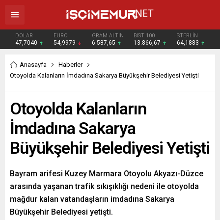
DOLAR
EURO
GRAM ALTIN
BIST 100
STERLİN
47,7040
54,9979
6.587,65
13.866,67
64,1883
Anasayfa
Haberler
Otoyolda Kalanların İmdadına Sakarya Büyükşehir Belediyesi Yetişti
Otoyolda Kalanların
İmdadına Sakarya
Büyükşehir Belediyesi Yetişti
Bayram arifesi Kuzey Marmara Otoyolu Akyazı-Düzce
arasında yaşanan trafik sıkışıklığı nedeni ile otoyolda
mağdur kalan vatandaşların imdadına Sakarya
Büyükşehir Belediyesi yetişti.