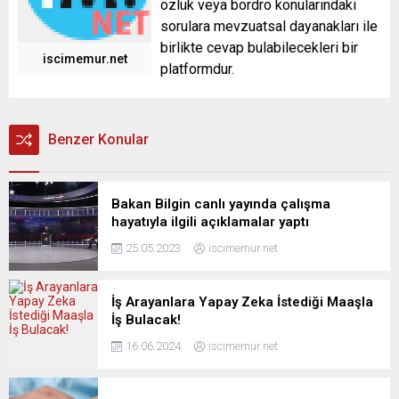
özlük veya bordro konularındaki
sorulara mevzuatsal dayanakları ile
birlikte cevap bulabilecekleri bir
iscimemur.net
platformdur.
Benzer Konular
Bakan Bilgin canlı yayında çalışma
hayatıyla ilgili açıklamalar yaptı
25.05.2023
iscimemur.net
İş Arayanlara Yapay Zeka İstediği Maaşla
İş Bulacak!
16.06.2024
iscimemur.net