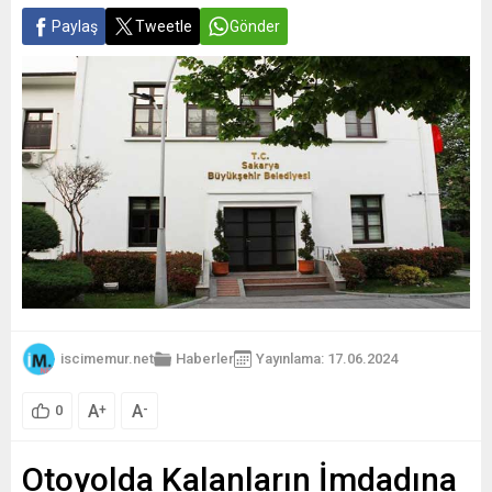
Paylaş
Tweetle
Gönder
iscimemur.net
Haberler
Yayınlama: 17.06.2024
A
A
+
-
0
Otoyolda Kalanların İmdadına