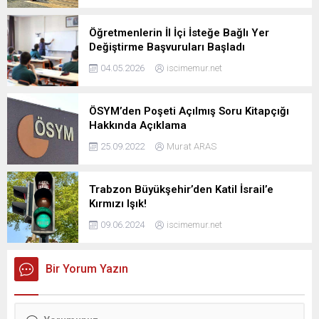
Öğretmenlerin İl İçi İsteğe Bağlı Yer
Değiştirme Başvuruları Başladı
04.05.2026
iscimemur.net
ÖSYM’den Poşeti Açılmış Soru Kitapçığı
Hakkında Açıklama
25.09.2022
Murat ARAS
Trabzon Büyükşehir’den Katil İsrail’e
Kırmızı Işık!
09.06.2024
iscimemur.net
Bir Yorum Yazın