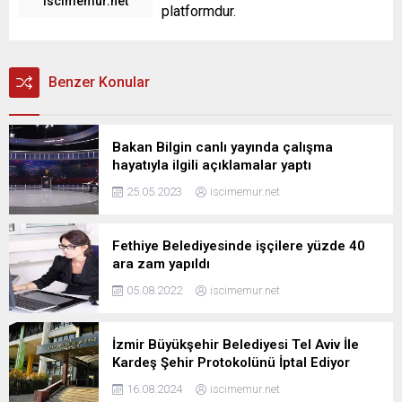
iscimemur.net
platformdur.
Benzer Konular
Bakan Bilgin canlı yayında çalışma
hayatıyla ilgili açıklamalar yaptı
25.05.2023
iscimemur.net
Fethiye Belediyesinde işçilere yüzde 40
ara zam yapıldı
05.08.2022
iscimemur.net
İzmir Büyükşehir Belediyesi Tel Aviv İle
Kardeş Şehir Protokolünü İptal Ediyor
16.08.2024
iscimemur.net