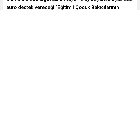
euro destek vereceği “Eğitimli Çocuk Bakıcılarının
Teşviki” projesine 5 günde 15 binden fazla anne
başvurdu.
Paylaş
Tweetle
Gönder
iscimemur.net
Haberler
Yayınlama: 09.06.2024
Düzenleme: 09.06.2024 15:32