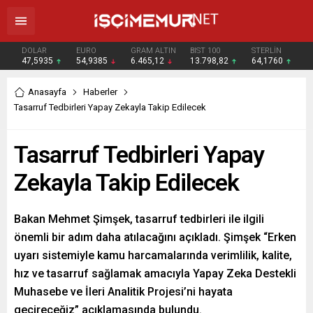
DOLAR
EURO
GRAM ALTIN
BIST 100
STERLİN
47,5935
54,9385
6.465,12
13.798,82
64,1760
Anasayfa
Haberler
Tasarruf Tedbirleri Yapay Zekayla Takip Edilecek
Tasarruf Tedbirleri Yapay
Zekayla Takip Edilecek
Bakan Mehmet Şimşek, tasarruf tedbirleri ile ilgili
önemli bir adım daha atılacağını açıkladı. Şimşek “Erken
uyarı sistemiyle kamu harcamalarında verimlilik, kalite,
hız ve tasarruf sağlamak amacıyla Yapay Zeka Destekli
Muhasebe ve İleri Analitik Projesi’ni hayata
geçireceğiz” açıklamasında bulundu.