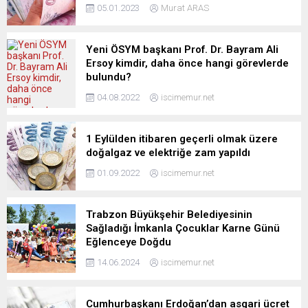
05.01.2023
Murat ARAS
Yeni ÖSYM başkanı Prof. Dr. Bayram Ali
Ersoy kimdir, daha önce hangi görevlerde
bulundu?
04.08.2022
iscimemur.net
1 Eylülden itibaren geçerli olmak üzere
doğalgaz ve elektriğe zam yapıldı
01.09.2022
iscimemur.net
Trabzon Büyükşehir Belediyesinin
Sağladığı İmkanla Çocuklar Karne Günü
Eğlenceye Doğdu
14.06.2024
iscimemur.net
Cumhurbaşkanı Erdoğan’dan asgari ücret