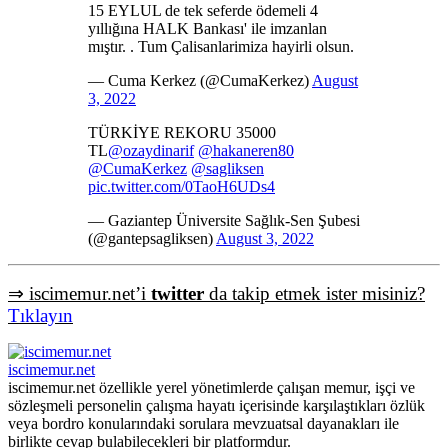
15 EYLUL de tek seferde ödemeli 4
yıllığına HALK Bankası' ile imzanlan
mıştır. . Tum Çalisanlarimiza hayirli olsun.
— Cuma Kerkez (@CumaKerkez)
August
3, 2022
TÜRKİYE REKORU 35000
TL
@ozaydinarif
@hakaneren80
@CumaKerkez
@sagliksen
pic.twitter.com/0TaoH6UDs4
— Gaziantep Üniversite Sağlık-Sen Şubesi
(@gantepsagliksen)
August 3, 2022
⇒ iscimemur.net’i
twitter
da takip etmek ister misiniz?
Tıklayın
iscimemur.net
iscimemur.net özellikle yerel yönetimlerde çalışan memur, işçi ve
sözleşmeli personelin çalışma hayatı içerisinde karşılaştıkları özlük
veya bordro konularındaki sorulara mevzuatsal dayanakları ile
birlikte cevap bulabilecekleri bir platformdur.