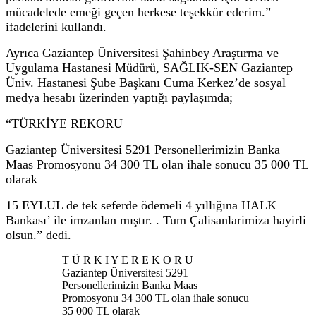
mücadelede emeği geçen herkese teşekkür ederim.”
ifadelerini kullandı.
Ayrıca Gaziantep Üniversitesi Şahinbey Araştırma ve
Uygulama Hastanesi Müdürü, SAĞLIK-SEN Gaziantep
Üniv. Hastanesi Şube Başkanı Cuma Kerkez’de sosyal
medya hesabı üzerinden yaptığı paylaşımda;
“TÜRKİYE REKORU
Gaziantep Üniversitesi 5291 Personellerimizin Banka
Maas Promosyonu 34 300 TL olan ihale sonucu 35 000 TL
olarak
15 EYLUL de tek seferde ödemeli 4 yıllığına HALK
Bankası’ ile imzanlan mıştır. . Tum Çalisanlarimiza hayirli
olsun.” dedi.
T Ü R K I Y E R E K O R U
Gaziantep Üniversitesi 5291
Personellerimizin Banka Maas
Promosyonu 34 300 TL olan ihale sonucu
35 000 TL olarak