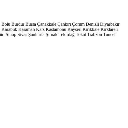
s
Bolu
Burdur
Bursa
Çanakkale
Çankırı
Çorum
Denizli
Diyarbakır
ş
Karabük
Karaman
Kars
Kastamonu
Kayseri
Kırıkkale
Kırklareli
iirt
Sinop
Sivas
Şanlıurfa
Şırnak
Tekirdağ
Tokat
Trabzon
Tunceli