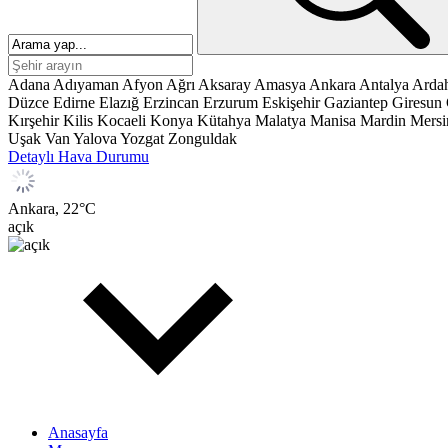
Adana
Adıyaman
Afyon
Ağrı
Aksaray
Amasya
Ankara
Antalya
Arda
Düzce
Edirne
Elazığ
Erzincan
Erzurum
Eskişehir
Gaziantep
Giresun
Kırşehir
Kilis
Kocaeli
Konya
Kütahya
Malatya
Manisa
Mardin
Mersi
Uşak
Van
Yalova
Yozgat
Zonguldak
Detaylı Hava Durumu
Ankara,
22
°C
açık
Anasayfa