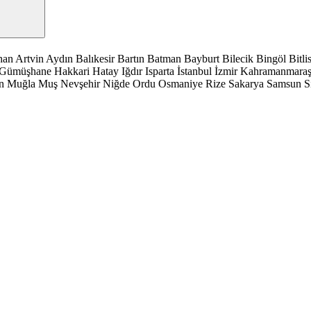
han
Artvin
Aydın
Balıkesir
Bartın
Batman
Bayburt
Bilecik
Bingöl
Bitli
Gümüşhane
Hakkari
Hatay
Iğdır
Isparta
İstanbul
İzmir
Kahramanmara
n
Muğla
Muş
Nevşehir
Niğde
Ordu
Osmaniye
Rize
Sakarya
Samsun
S