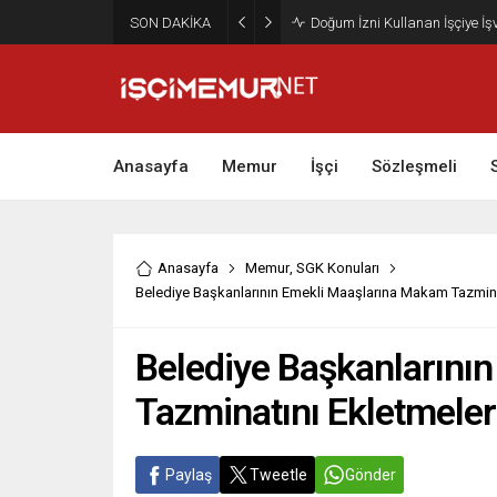
SON DAKİKA
Maktu Mesai Ödemesinde Heye
Anasayfa
Memur
İşçi
Sözleşmeli
Anasayfa
Memur
,
SGK Konuları
Belediye Başkanlarının Emekli Maaşlarına Makam Tazminat
Belediye Başkanlarını
Tazminatını Ekletmeler
Paylaş
Tweetle
Gönder