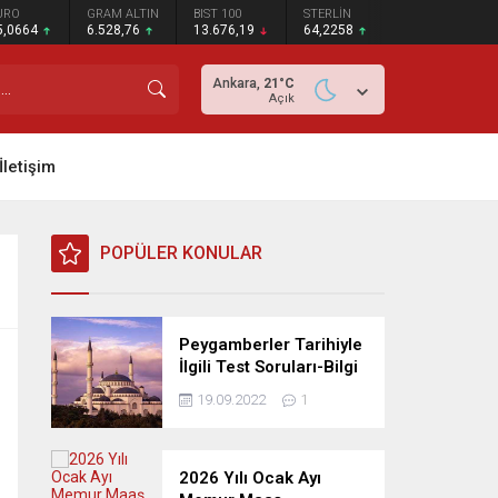
URO
GRAM ALTIN
BIST 100
STERLİN
5,0664
6.528,76
13.676,19
64,2258
Ankara,
21
°C
Açık
İletişim
POPÜLER KONULAR
Peygamberler Tarihiyle
İlgili Test Soruları-Bilgi
Yarışması
19.09.2022
1
2026 Yılı Ocak Ayı