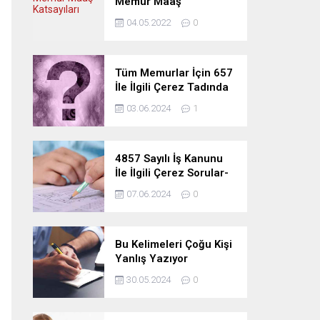
Memur Maaş
Katsayıları
04.05.2022
0
Tüm Memurlar İçin 657
İle İlgili Çerez Tadında
Deneme Sınavı
03.06.2024
1
4857 Sayılı İş Kanunu
İle İlgili Çerez Sorular-
Deneme Sınavı
07.06.2024
0
Bu Kelimeleri Çoğu Kişi
Yanlış Yazıyor
30.05.2024
0