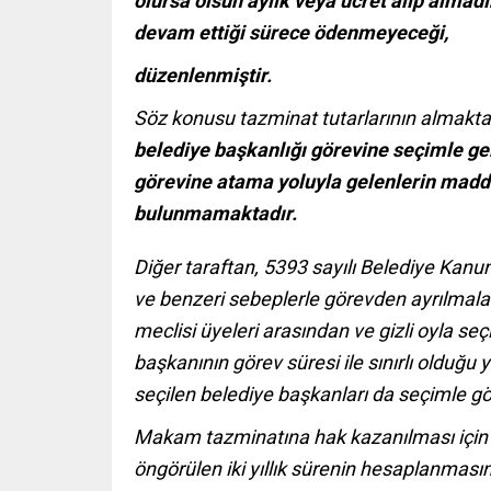
olursa olsun aylık veya ücret alıp almad
devam ettiği sürece ödenmeyeceği,
düzenlenmiştir.
Söz konusu tazminat tutarlarının almakta old
belediye başkanlığı görevine seçimle ge
görevine atama yoluyla gelenlerin madd
bulunmamaktadır.
Diğer taraftan, 5393 sayılı Belediye Kanun
ve benzeri sebeplerle görevden ayrılmalar
meclisi üyeleri arasından ve gizli oyla seç
başkanının görev süresi ile sınırlı olduğ
seçilen belediye başkanları da seçimle gö
Makam tazminatına hak kazanılması için
öngörülen iki yıllık sürenin hesaplanması