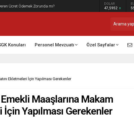
DOLAR
E
t Raporu Dikkate Alınır Mı?
47,5952
5
SGK Konuları
Personel Mevzuatı
Özel Sayfalar
ını Ekletmeleri İçin Yapılması Gerekenler
n Emekli Maaşlarına Makam
i İçin Yapılması Gerekenler