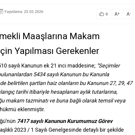
Yayınlama: 23.02.2026
A
A
+
-
0
 Emekli Maaşlarına Makam
İçin Yapılması Gerekenler
510 sayılı Kanunun ek 21 inci maddesine;
“Seçimler
bulunanlardan 5434 sayılı Kanunun bu Kanunla
e belirtilen şartları haiz olanların bu Kanunun 27, 29, 47
angıç tarihi itibariyle hesaplanan aylık tutarlarına,
ğu makam tazminatı ve buna bağlı olarak temsil veya
hükmü eklenmiştir.
üğü’nün
7417 sayılı Kanunun Kurumumuz Görev
aşlıklı 2023 / 1 Sayılı Genelgesinde detaylı bir şekilde