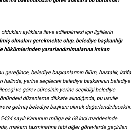
ıklarına bakılmaksızın görev alanlara bu durumları
ukları aylıklara ilave edilebilmesi için ilgililerin
lmiş olmaları gerekmekte olup, belediye başkanlığı
e hükümlerinden yararlandırılmalarına imkan
u gereğince, belediye başkanlarının ölüm, hastalık, istifa
ı halinde, yerine seçilecek belediye başkanının belediye
ileceği ve görev süresinin yerine seçildiği belediye
u yönündeki düzenleme dikkate alındığında, bu usulle
reve gelmiş belediye başkanı olarak değerlendirilecektir.
 5434 sayılı Kanunun mülga ek 68 inci maddesinde
nda, makam tazminatına tabi diğer görevlerde geçirilen