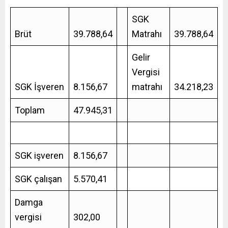
SGK
Brüt
39.788,64
Matrahı
39.788,64
Gelir
Vergisi
SGK İşveren
8.156,67
matrahı
34.218,23
Toplam
47.945,31
SGK işveren
8.156,67
SGK çalışan
5.570,41
Damga
vergisi
302,00