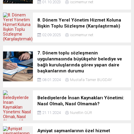
01.10.2023
iscimemur.net
8. Dönem Yerel Yönetim Hizmet Koluna
İlişkin Toplu Sözleşme (Karşılaştırmalı)
02.09.2025
iscimemur.net
7. Dönem toplu sözleşmenin
uygulanmasında büyükşehir belediye ve
bağlı kuruluşlarında görev yapan daire
başkanlarının durumu
08.01.2024
Mustafa Tamer BUGDAY
Belediyelerde İnsan Kaynakları Yönetimi:
Nasıl Olmalı, Nasıl Olmamalı?
21.11.2024
Nurettin GÜR
Ayniyat saymanlarının özel hizmet