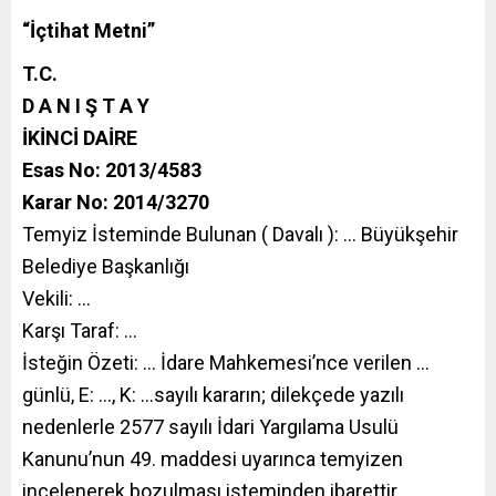
“İçtihat Metni”
T.C.
D A N I Ş T A Y
İKİNCİ DAİRE
Esas No: 2013/4583
Karar No: 2014/3270
Temyiz İsteminde Bulunan ( Davalı ): … Büyükşehir
Belediye Başkanlığı
Vekili: …
Karşı Taraf: …
İsteğin Özeti: … İdare Mahkemesi’nce verilen …
günlü, E: …, K: …sayılı kararın; dilekçede yazılı
nedenlerle 2577 sayılı İdari Yargılama Usulü
Kanunu’nun 49. maddesi uyarınca temyizen
incelenerek bozulması isteminden ibarettir.