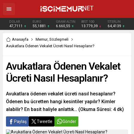
DOLAR
EURO
GRAM ALTIN
BIST 100
STERLİN
47,7111
55,1881
6.660,55
13.779,39
64,4139
Anasayfa
Memur
,
Sözleşmeli
Avukatlara Ödenen Vekalet Ücreti Nasıl Hesaplanır?
Avukatlara Ödenen Vekalet
Ücreti Nasıl Hesaplanır?
Avukatlara ödenen vekalet ücreti nasıl hesaplanır?
Ödenen bu ücretten hangi kesintiler yapılır? Kimler
alabilir? En basit haliyle anlattık… (Okuma Süresi: 4 dk)
Paylaş
Tweetle
Gönder