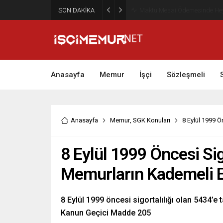
SON DAKİKA
Maktu Mesai Ödemesinde Heye
Anasayfa
Memur
İşçi
Sözleşmeli
Anasayfa
Memur
,
SGK Konuları
8 Eylül 1999 Ö
8 Eylül 1999 Öncesi Sig
Memurların Kademeli E
8 Eylül 1999 öncesi sigortalılığı olan 5434’e 
Kanun Geçici Madde 205