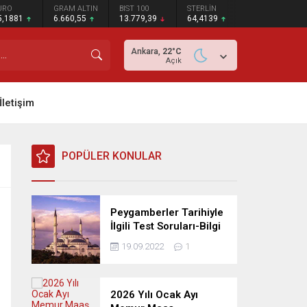
URO
GRAM ALTIN
BIST 100
STERLİN
5,1881
6.660,55
13.779,39
64,4139
Ankara,
22
°C
Açık
İletişim
POPÜLER KONULAR
Peygamberler Tarihiyle
İlgili Test Soruları-Bilgi
Yarışması
19.09.2022
1
2026 Yılı Ocak Ayı