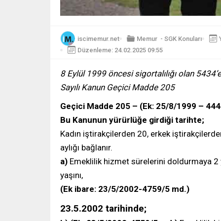
iscimemur.net
Memur
-
SGK Konuları
Düzenleme: 24.02.2025 09:55
8 Eylül 1999 öncesi sigortalılığı olan 5434’
Sayılı Kanun Geçici Madde 205
Geçici Madde 205 – (Ek: 25/8/1999 – 444
Bu Kanunun yürürlüğe girdiği tarihte;
Kadın iştirakçilerden 20, erkek iştirakçilerden
aylığı bağlanır.
a)
Emeklilik hizmet sürelerini doldurmaya 2 y
yaşını,
(Ek ibare: 23/5/2002-4759/5 md.)
23.5.2002 tarihinde;