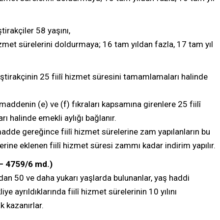
tirakçiler 58 yaşını,
zmet sürelerini doldurmaya; 16 tam yıldan fazla, 17 tam yıl
iştirakçinin 25 fiilî hizmet süresini tamamlamaları halinde
addenin (e) ve (f) fıkraları kapsamına girenlere 25 fiilî
rı halinde emekli aylığı bağlanır.
adde gereğince fiilî hizmet sürelerine zam yapılanların bu
rine eklenen fiilî hizmet süresi zammı kadar indirim yapılır.
 – 4759/6 md.)
rdan 50 ve daha yukarı yaşlarda bulunanlar, yaş haddi
e ayrıldıklarında fiilî hizmet sürelerinin 10 yılını
k kazanırlar.