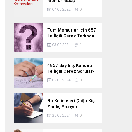
Memur Maaş
Katsayıları
04.05.2022
0
Tüm Memurlar İçin 657
İle İlgili Çerez Tadında
Deneme Sınavı
03.06.2024
1
4857 Sayılı İş Kanunu
İle İlgili Çerez Sorular-
Deneme Sınavı
07.06.2024
0
Bu Kelimeleri Çoğu Kişi
Yanlış Yazıyor
30.05.2024
0