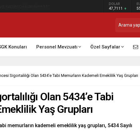
DOLAR
E
t Raporu Dikkate Alınır Mı?
47,7111
5
SGK Konuları
Personel Mevzuatı
Özel Sayfalar
ncesi Sigortalılığı Olan 5434’e Tabi Memurların Kademeli Emeklilik Yaş Grupları
ortalılığı Olan 5434’e Tabi
meklilik Yaş Grupları
tabi memurların kademeli emeklilik yaş grupları, 5434 Sayılı