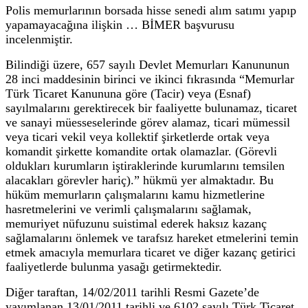
Polis memurlarının borsada hisse senedi alım satımı yapıp
yapamayacağına ilişkin … BİMER başvurusu
incelenmiştir.
Bilindiği üzere, 657 sayılı Devlet Memurları Kanununun
28 inci maddesinin birinci ve ikinci fıkrasında “Memurlar
Türk Ticaret Kanununa göre (Tacir) veya (Esnaf)
sayılmalarını gerektirecek bir faaliyette bulunamaz, ticaret
ve sanayi müesseselerinde görev alamaz, ticari mümessil
veya ticari vekil veya kollektif şirketlerde ortak veya
komandit şirkette komandite ortak olamazlar. (Görevli
oldukları kurumların iştiraklerinde kurumlarını temsilen
alacakları görevler hariç).” hükmü yer almaktadır. Bu
hüküm memurların çalışmalarını kamu hizmetlerine
hasretmelerini ve verimli çalışmalarını sağlamak,
memuriyet nüfuzunu suistimal ederek haksız kazanç
sağlamalarını önlemek ve tarafsız hareket etmelerini temin
etmek amacıyla memurlara ticaret ve diğer kazanç getirici
faaliyetlerde bulunma yasağı getirmektedir.
Diğer taraftan, 14/02/2011 tarihli Resmi Gazete’de
yayımlanan 13/01/2011 tarihli ve 6102 sayılı Türk Ticaret