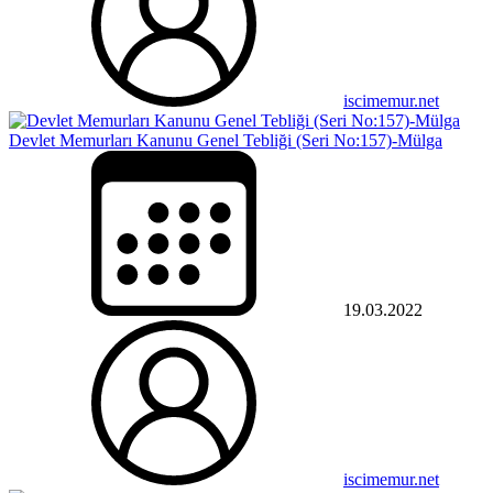
iscimemur.net
Devlet Memurları Kanunu Genel Tebliği (Seri No:157)-Mülga
19.03.2022
iscimemur.net