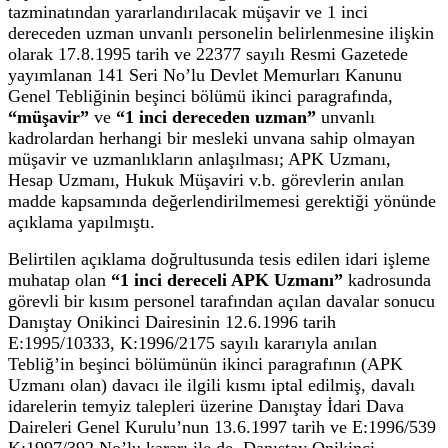
tazminatından yararlandırılacak müşavir ve 1 inci
dereceden uzman unvanlı personelin belirlenmesine ilişkin
olarak 17.8.1995 tarih ve 22377 sayılı Resmi Gazetede
yayımlanan 141 Seri No’lu Devlet Memurları Kanunu
Genel Tebliğinin beşinci bölümü ikinci paragrafında,
“müşavir”
ve
“1 inci dereceden uzman”
unvanlı
kadrolardan herhangi bir mesleki unvana sahip olmayan
müşavir ve uzmanlıkların anlaşılması; APK Uzmanı,
Hesap Uzmanı, Hukuk Müşaviri v.b. görevlerin anılan
madde kapsamında değerlendirilmemesi gerektiği yönünde
açıklama yapılmıştı.
Belirtilen açıklama doğrultusunda tesis edilen idari işleme
muhatap olan
“1 inci dereceli APK Uzmanı”
kadrosunda
görevli bir kısım personel tarafından açılan davalar sonucu
Danıştay Onikinci Dairesinin 12.6.1996 tarih
E:1995/10333, K:1996/2175 sayılı kararıyla anılan
Tebliğ’in beşinci bölümünün ikinci paragrafının (APK
Uzmanı olan) davacı ile ilgili kısmı iptal edilmiş, davalı
idarelerin temyiz talepleri üzerine Danıştay İdari Dava
Daireleri Genel Kurulu’nun 13.6.1997 tarih ve E:1996/539
K:1997/392 No’lu kararı ile de, Danıştay Onikinci