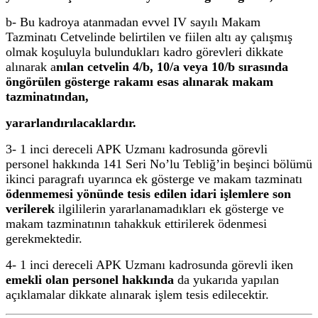
b- Bu kadroya atanmadan evvel IV sayılı Makam
Tazminatı Cetvelinde belirtilen ve fiilen altı ay çalışmış
olmak koşuluyla bulundukları kadro görevleri dikkate
alınarak a
nılan cetvelin 4/b, 10/a veya 10/b sırasında
öngörülen gösterge rakamı esas alınarak
makam
tazminatından,
yararlandırılacaklardır.
3- 1 inci dereceli APK Uzmanı kadrosunda görevli
personel hakkında 141 Seri No’lu Tebliğ’in beşinci bölümü
ikinci paragrafı uyarınca ek gösterge ve makam tazminatı
ödenmemesi yönünde tesis edilen idari işlemlere son
verilerek
ilgililerin yararlanamadıkları ek gösterge ve
makam tazminatının tahakkuk ettirilerek ödenmesi
gerekmektedir.
4- 1 inci dereceli APK Uzmanı kadrosunda görevli iken
emekli olan personel hakkında
da yukarıda yapılan
açıklamalar dikkate alınarak işlem tesis edilecektir.