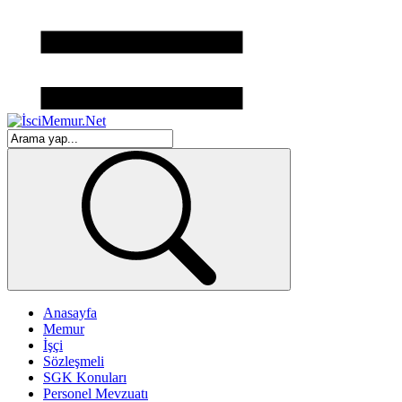
Anasayfa
Memur
İşçi
Sözleşmeli
SGK Konuları
Personel Mevzuatı