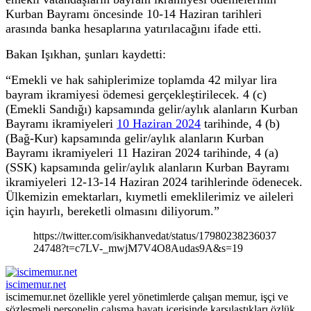
Kurban Bayramı öncesinde 10-14 Haziran tarihleri
arasında banka hesaplarına yatırılacağını ifade etti.
Bakan Işıkhan, şunları kaydetti:
“Emekli ve hak sahiplerimize toplamda 42 milyar lira
bayram ikramiyesi ödemesi gerçekleştirilecek. 4 (c)
(Emekli Sandığı) kapsamında gelir/aylık alanların Kurban
Bayramı ikramiyeleri
10 Haziran 2024
tarihinde, 4 (b)
(Bağ-Kur) kapsamında gelir/aylık alanların Kurban
Bayramı ikramiyeleri 11 Haziran 2024 tarihinde, 4 (a)
(SSK) kapsamında gelir/aylık alanların Kurban Bayramı
ikramiyeleri 12-13-14 Haziran 2024 tarihlerinde ödenecek.
Ülkemizin emektarları, kıymetli emeklilerimiz ve aileleri
için hayırlı, bereketli olmasını diliyorum.”
https://twitter.com/isikhanvedat/status/17980238236037
24748?t=c7LV-_mwjM7V4O8Audas9A&s=19
iscimemur.net
iscimemur.net özellikle yerel yönetimlerde çalışan memur, işçi ve
sözleşmeli personelin çalışma hayatı içerisinde karşılaştıkları özlük