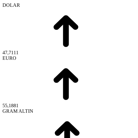
DOLAR
47,7111
EURO
55,1881
GRAM ALTIN