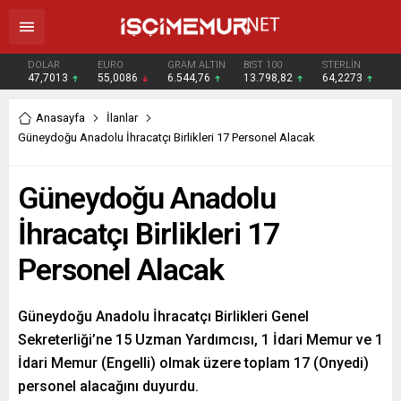
DOLAR
EURO
GRAM ALTIN
BIST 100
STERLİN
47,7013
55,0086
6.544,76
13.798,82
64,2273
Anasayfa
İlanlar
Güneydoğu Anadolu İhracatçı Birlikleri 17 Personel Alacak
Güneydoğu Anadolu
İhracatçı Birlikleri 17
Personel Alacak
Güneydoğu Anadolu İhracatçı Birlikleri Genel
Sekreterliği’ne 15 Uzman Yardımcısı, 1 İdari Memur ve 1
İdari Memur (Engelli) olmak üzere toplam 17 (Onyedi)
personel alacağını duyurdu.