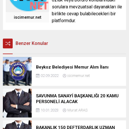
sorulara mevzuatsal dayanakları ile
birlikte cevap bulabilecekleri bir
iscimemur.net
platformdur.
Benzer Konular
Beykoz Belediyesi Memur Alım İlanı
02.09.2022
iscimemur.net
SAVUNMA SANAYİ BAŞKANLIĞI 20 KAMU
PERSONELİ ALACAK
10.01.2023
Murat ARAS
BAKANLIK 150 DEFTERDARLIK UZMAN