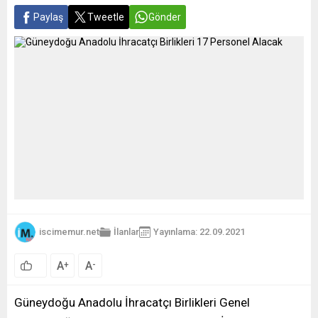
Paylaş
Tweetle
Gönder
iscimemur.net
İlanlar
Yayınlama: 22.09.2021
A
A
+
-
Güneydoğu Anadolu İhracatçı Birlikleri Genel