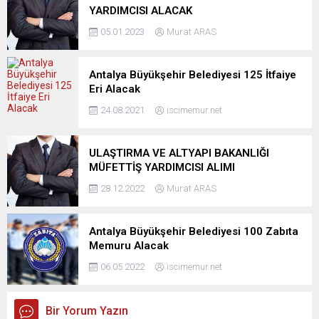
YARDIMCISI ALACAK
05.01.2023
Murat ARAS
Antalya Büyükşehir Belediyesi 125 İtfaiye
Eri Alacak
24.08.2021
iscimemur.net
ULAŞTIRMA VE ALTYAPI BAKANLIĞI
MÜFETTİŞ YARDIMCISI ALIMI
28.12.2022
Murat ARAS
Antalya Büyükşehir Belediyesi 100 Zabıta
Memuru Alacak
06.05.2022
iscimemur.net
Bir Yorum Yazın