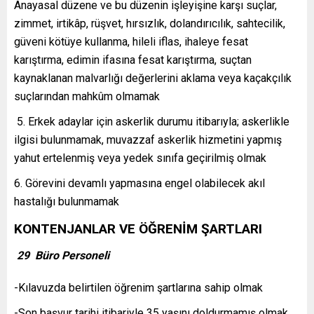
Anayasal düzene ve bu düzenin işleyişine karşı suçlar,
zimmet, irtikâp, rüşvet, hırsızlık, dolandırıcılık, sahtecilik,
güveni kötüye kullanma, hileli iflas, ihaleye fesat
karıştırma, edimin ifasına fesat karıştırma, suçtan
kaynaklanan malvarlığı değerlerini aklama veya kaçakçılık
suçlarından mahkûm olmamak
5. Erkek adaylar için askerlik durumu itibarıyla; askerlikle
ilgisi bulunmamak, muvazzaf askerlik hizmetini yapmış
yahut ertelenmiş veya yedek sınıfa geçirilmiş olmak
6. Görevini devamlı yapmasına engel olabilecek akıl
hastalığı bulunmamak
KONTENJANLAR VE ÖĞRENİM ŞARTLARI
29 Büro Personeli
-Kılavuzda belirtilen öğrenim şartlarına sahip olmak
-Son başvur tarihi itibariyle 35 yaşını doldurmamış olmak