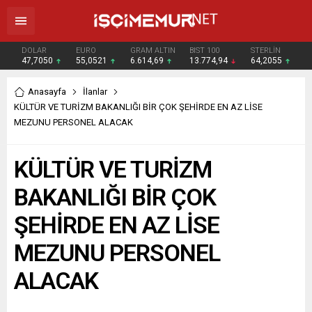
DOLAR
EURO
GRAM ALTIN
BIST 100
STERLİN
47,7050
55,0521
6.614,69
13.774,94
64,2055
Anasayfa
İlanlar
KÜLTÜR VE TURİZM BAKANLIĞI BİR ÇOK ŞEHİRDE EN AZ LİSE
MEZUNU PERSONEL ALACAK
KÜLTÜR VE TURİZM
BAKANLIĞI BİR ÇOK
ŞEHİRDE EN AZ LİSE
MEZUNU PERSONEL
ALACAK