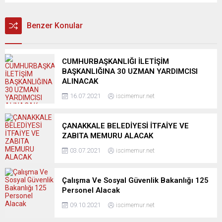
Benzer Konular
CUMHURBAŞKANLIĞI İLETİŞİM
BAŞKANLIĞINA 30 UZMAN YARDIMCISI
ALINACAK
16.07.2021
iscimemur.net
ÇANAKKALE BELEDİYESİ İTFAİYE VE
ZABITA MEMURU ALACAK
03.07.2021
iscimemur.net
Çalışma Ve Sosyal Güvenlik Bakanlığı 125
Personel Alacak
09.10.2021
iscimemur.net