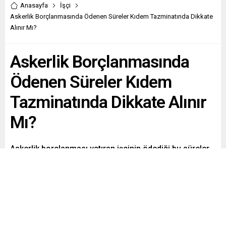
Anasayfa
İşçi
Askerlik Borçlanmasında Ödenen Süreler Kıdem Tazminatında Dikkate
Alınır Mı?
Askerlik Borçlanmasında
Ödenen Süreler Kıdem
Tazminatında Dikkate Alınır
Mı?
Askerlik borçlanması yatıran işçinin ödediği bu süreler
kıdem tazminatı hesabında dikkate alınır mı? İşçinin
askerliğini işe girmeden önce veya sonra yapmış
olması uygulamada bir farklılık oluşturur mu?
Paylaş
Tweetle
Gönder