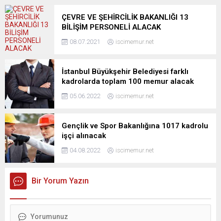
ÇEVRE VE ŞEHİRCİLİK BAKANLIĞI 13
BİLİŞİM PERSONELİ ALACAK
08.07.2021
iscimemur.net
İstanbul Büyükşehir Belediyesi farklı
kadrolarda toplam 100 memur alacak
05.06.2022
iscimemur.net
Gençlik ve Spor Bakanlığına 1017 kadrolu
işçi alınacak
04.08.2022
iscimemur.net
Bir Yorum Yazın