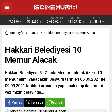
DOLAR
EURO
GRAM ALTIN
BIST 100
STERLİN
47,7190
55,2239
6.680,02
13.827,40
64,4848
Anasayfa
İlanlar
Hakkari Belediyesi 10 Memur Alacak
Hakkari Belediyesi 10
Memur Alacak
Hakkari Belediyesi 5’i Zabıta Memuru olmak üzere 10
memur alımı yapacaktır. Başvuru tarihleri 06.09.2021 ile
09.09.2021 tarihleri arasında yapılacak olup ilan metni
yazımızın detayında…
Paylaş
Tweetle
Gönder