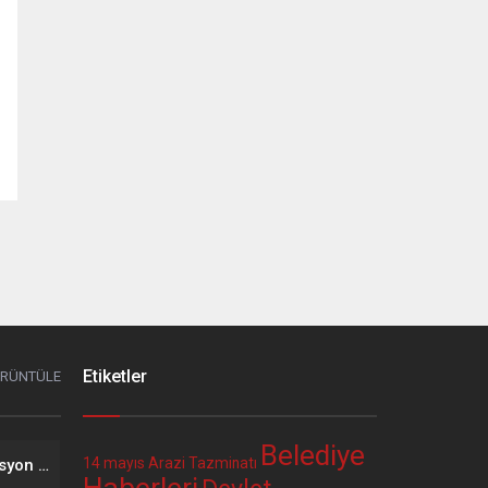
Etiketler
ÖRÜNTÜLE
Belediye
14 mayıs
Arazi Tazminatı
2026 Yılı Mayıs Ayı Enflasyon Verisinin Memur ve Emekli Maaşına Etkisi