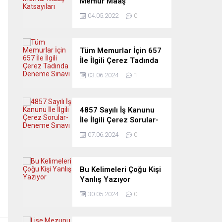
Memur Maaş
Katsayıları
04.05.2022
0
Tüm Memurlar İçin 657
İle İlgili Çerez Tadında
Deneme Sınavı
03.06.2024
1
4857 Sayılı İş Kanunu
İle İlgili Çerez Sorular-
Deneme Sınavı
07.06.2024
0
Bu Kelimeleri Çoğu Kişi
Yanlış Yazıyor
30.05.2024
0