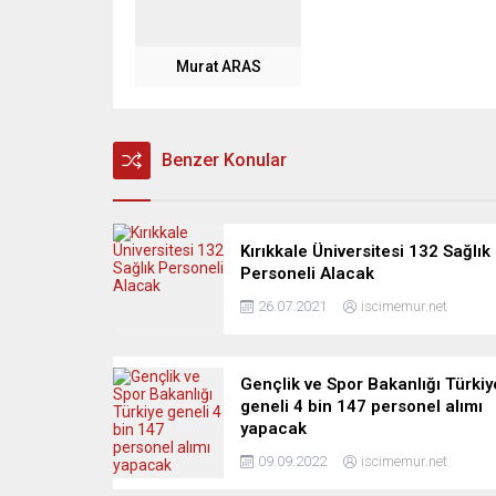
Murat ARAS
Benzer Konular
Kırıkkale Üniversitesi 132 Sağlık
Personeli Alacak
26.07.2021
iscimemur.net
Gençlik ve Spor Bakanlığı Türkiy
geneli 4 bin 147 personel alımı
yapacak
09.09.2022
iscimemur.net