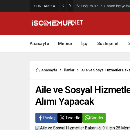
SON DAKİKA
Maktu Mesai Ödemesinde Heye
Anasayfa
Memur
İşçi
Sözleşmeli
Anasayfa
İlanlar
Aile ve Sosyal Hizmetler Baka
Aile ve Sosyal Hizmetle
Alımı Yapacak
Paylaş
Tweetle
Gönder