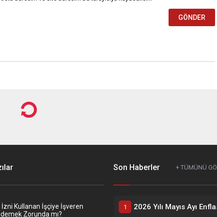
ılar
Son Haberler
+ TÜMÜNÜ G
zni Kullanan İşçiye İşveren
Ödemek Zorunda mı?