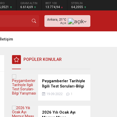
URO
GRAM ALTIN
BIST 100
STERLİN
5,0521
6.614,69
13.774,94
64,2055
Ankara,
21
°C
Açık
İletişim
POPÜLER KONULAR
Peygamberler Tarihiyle
İlgili Test Soruları-Bilgi
Yarışması
19.09.2022
1
2026 Yılı Ocak Ayı