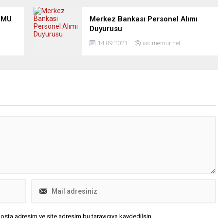
UMU
Merkez Bankası Personel Alımı
Duyurusu
14.09.2021
iscimemur.net
osta adresim ve site adresim bu tarayıcıya kaydedilsin.