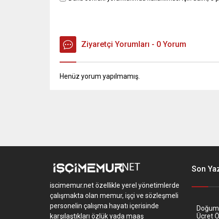
Ziyaretçi Yorumları - 0 Yorum
Henüz yorum yapılmamış.
Son Yaz
iscimemur.net özellikle yerel yönetimlerde
çalışmakta olan memur, işçi ve sözleşmeli
personelin çalışma hayatı içerisinde
Doğum İ
karşılaştıkları özlük yada maaş
Ücret 