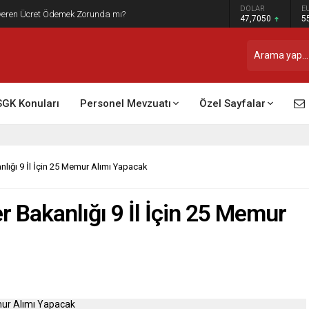
DOLAR
E
t Raporu Dikkate Alınır Mı?
47,7050
5
SGK Konuları
Personel Mevzuatı
Özel Sayfalar
nlığı 9 İl İçin 25 Memur Alımı Yapacak
r Bakanlığı 9 İl İçin 25 Memur