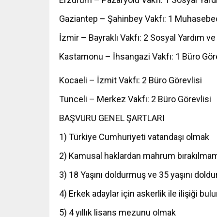
Gaziantep – Şahinbey Vakfı: 1 Muhasebec
İzmir – Bayraklı Vakfı: 2 Sosyal Yardım v
Kastamonu – İhsangazi Vakfı: 1 Büro Göre
Kocaeli – İzmit Vakfı: 2 Büro Görevlisi
Tunceli – Merkez Vakfı: 2 Büro Görevlisi
BAŞVURU GENEL ŞARTLARI
1) Türkiye Cumhuriyeti vatandaşı olmak
2) Kamusal haklardan mahrum bırakılma
3) 18 Yaşını doldurmuş ve 35 yaşını dol
4) Erkek adaylar için askerlik ile ilişiği 
5) 4 yıllık lisans mezunu olmak