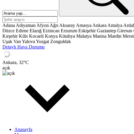
Adana
Adıyaman
Afyon
Ağrı
Aksaray
Amasya
Ankara
Antalya
Arda
Düzce
Edirne
Elazığ
Erzincan
Erzurum
Eskişehir
Gaziantep
Giresun
Kırşehir
Kilis
Kocaeli
Konya
Kütahya
Malatya
Manisa
Mardin
Mersi
Uşak
Van
Yalova
Yozgat
Zonguldak
Detaylı Hava Durumu
Ankara,
32
°C
açık
Anasayfa