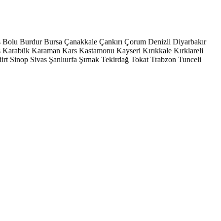
s
Bolu
Burdur
Bursa
Çanakkale
Çankırı
Çorum
Denizli
Diyarbakır
ş
Karabük
Karaman
Kars
Kastamonu
Kayseri
Kırıkkale
Kırklareli
iirt
Sinop
Sivas
Şanlıurfa
Şırnak
Tekirdağ
Tokat
Trabzon
Tunceli