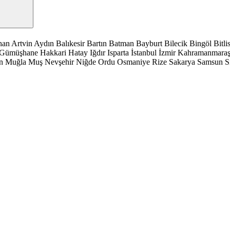
han
Artvin
Aydın
Balıkesir
Bartın
Batman
Bayburt
Bilecik
Bingöl
Bitli
Gümüşhane
Hakkari
Hatay
Iğdır
Isparta
İstanbul
İzmir
Kahramanmara
n
Muğla
Muş
Nevşehir
Niğde
Ordu
Osmaniye
Rize
Sakarya
Samsun
S