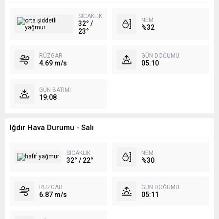
SICAKLIK
NEM
32° /
%32
23°
RÜZGAR
GÜN DOĞUMU
4.69 m/s
05:10
GÜN BATIMI
19:08
Iğdır Hava Durumu - Salı
SICAKLIK
NEM
32° / 22°
%30
RÜZGAR
GÜN DOĞUMU
6.87 m/s
05:11