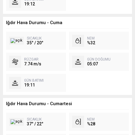
19:12
Iğdır Hava Durumu - Cuma
SICAKLIK
NEM
35° / 20°
%32
RÜZGAR
GÜN DOĞUMU
7.74 m/s
05:07
GÜN BATIMI
19:11
Iğdır Hava Durumu - Cumartesi
SICAKLIK
NEM
37° / 22°
%28