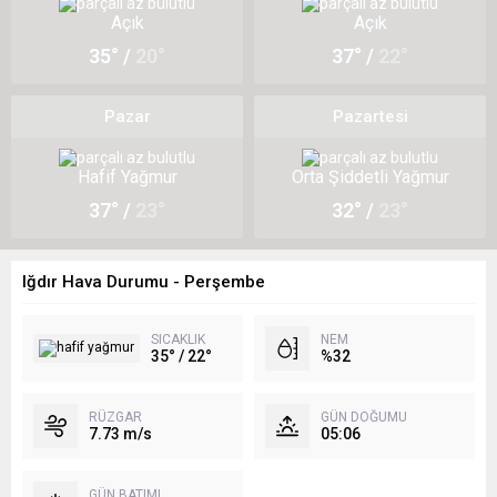
Açık
Açık
35° /
20°
37° /
22°
Pazar
Pazartesi
Hafif Yağmur
Orta Şiddetli Yağmur
37° /
23°
32° /
23°
Iğdır Hava Durumu - Perşembe
SICAKLIK
NEM
35° / 22°
%32
RÜZGAR
GÜN DOĞUMU
7.73 m/s
05:06
GÜN BATIMI