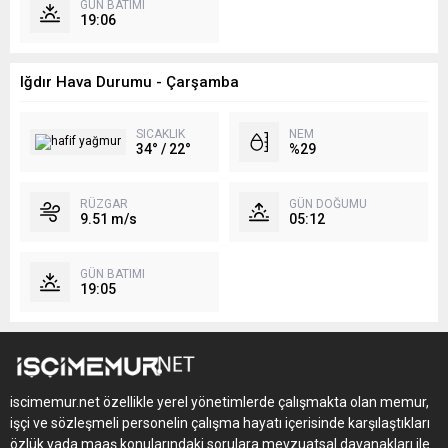
GÜN BATIMI
19:06
Iğdır Hava Durumu - Çarşamba
SICAKLIK
NEM
34° / 22°
%29
RÜZGAR
GÜN DOĞUMU
9.51 m/s
05:12
GÜN BATIMI
19:05
iscimemur.net özellikle yerel yönetimlerde çalışmakta olan memur,
işçi ve sözleşmeli personelin çalışma hayatı içerisinde karşılaştıkları
özlük yada maaş konularındaki sorulara mevzuatsal dayanakları ile