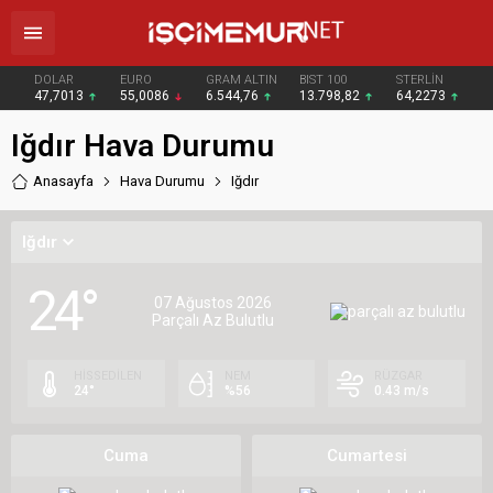
DOLAR
EURO
GRAM ALTIN
BIST 100
STERLİN
47,7013
55,0086
6.544,76
13.798,82
64,2273
Iğdır Hava Durumu
Anasayfa
Hava Durumu
Iğdır
Iğdır
24°
07 Ağustos 2026
Parçalı Az Bulutlu
HİSSEDİLEN
NEM
RÜZGAR
24°
%56
0.43 m/s
Cuma
Cumartesi