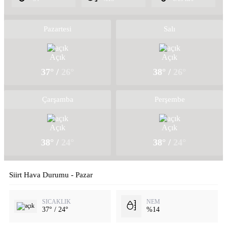
Pazartesi
Salı
Açık
Açık
37° /
26°
38° /
26°
Çarşamba
Perşembe
Açık
Açık
38° /
24°
38° /
24°
Siirt Hava Durumu - Pazar
SICAKLIK
NEM
37° / 24°
%14