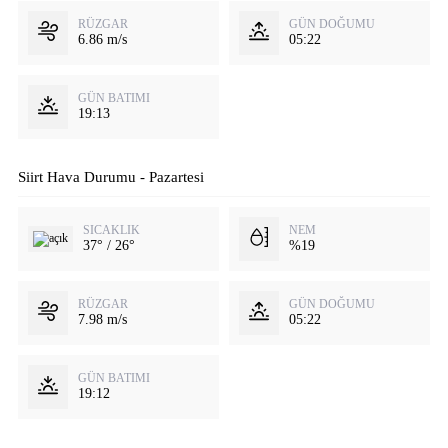
RÜZGAR
GÜN DOĞUMU
6.86 m/s
05:22
GÜN BATIMI
19:13
Siirt Hava Durumu - Pazartesi
SICAKLIK
NEM
37° / 26°
%19
RÜZGAR
GÜN DOĞUMU
7.98 m/s
05:22
GÜN BATIMI
19:12