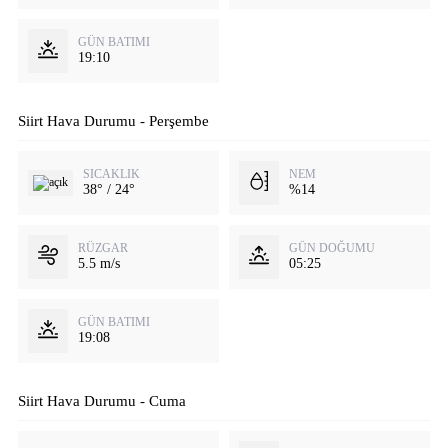
GÜN BATIMI
19:10
Siirt Hava Durumu - Perşembe
SICAKLIK
NEM
38° / 24°
%14
RÜZGAR
GÜN DOĞUMU
5.5 m/s
05:25
GÜN BATIMI
19:08
Siirt Hava Durumu - Cuma