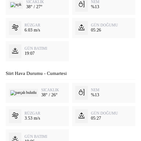
SICAKLIK
NEM
38° / 27°
%13
RÜZGAR
GÜN DOĞUMU
6.03 m/s
05:26
GÜN BATIMI
19:07
Siirt Hava Durumu - Cumartesi
SICAKLIK
NEM
38° / 26°
%13
RÜZGAR
GÜN DOĞUMU
3.53 m/s
05:27
GÜN BATIMI