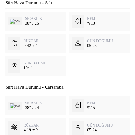
Siirt Hava Durumu - Salı
SICAKLIK
NEM
38° / 26°
%13
RÜZGAR
GÜN DOĞUMU
9.42 m/s
05:23
GÜN BATIMI
19:11
Siirt Hava Durumu - Çarşamba
SICAKLIK
NEM
38° / 24°
%15
RÜZGAR
GÜN DOĞUMU
4.19 m/s
05:24