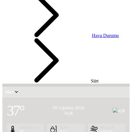
Hava Durumu
Siirt
Siirt
37°
09 Ağustos 2026
Açık
HİSSEDİLEN
NEM
RÜZGAR
34°
%13
6.19 m/s