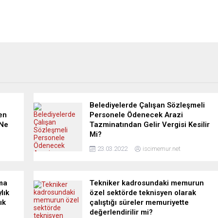
Belediyelerde Çalışan Sözleşmeli
en
Personele Ödenecek Arazi
 Ne
Tazminatından Gelir Vergisi Kesilir
Mi?
23.03.2022
iscimemur.net
ma
Tekniker kadrosundaki memurun
lık
özel sektörde teknisyen olarak
ık
çalıştığı süreler memuriyette
değerlendirilir mi?