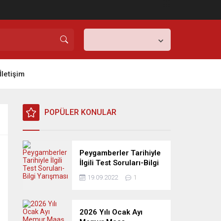
Ankara,
21
°C
Açık
İletişim
POPÜLER KONULAR
Peygamberler Tarihiyle
İlgili Test Soruları-Bilgi
Yarışması
19.09.2022
1
2026 Yılı Ocak Ayı