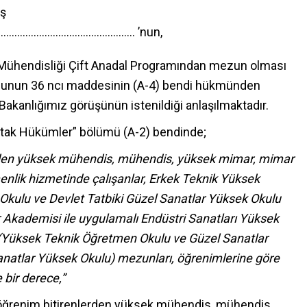
ış
………………………………………. ’nun,
k Mühendisliği Çift Anadal Programından mezun olması
anunun 36 ncı maddesinin (A-4) bendi hükmünden
akanlığımız görüşünün istenildiği anlaşılmaktadır.
rtak Hükümler” bölümü (A-2) bendinde;
lerden yüksek mühendis, mühendis, yüksek mimar, mimar
menlik hizmetinde çalışanlar, Erkek Teknik Yüksek
kulu ve Devlet Tatbiki Güzel Sanatlar Yüksek Okulu
r Akademisi ile uygulamalı Endüstri Sanatları Yüksek
 (Yüksek Teknik Öğretmen Okulu ve Güzel Sanatlar
Sanatlar Yüksek Okulu) mezunları, öğrenimlerine göre
 bir derece,”
ek öğrenim bitirenlerden yüksek mühendis, mühendis,