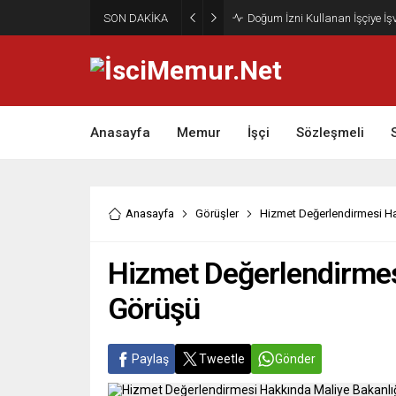
SON DAKİKA
Doğum İzni Kullanan İşçiye İ
Anasayfa
Memur
İşçi
Sözleşmeli
Anasayfa
Görüşler
Hizmet Değerlendirmesi Ha
Hizmet Değerlendirmes
Görüşü
Paylaş
Tweetle
Gönder