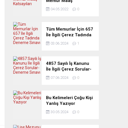
Memur Maaş
Katsayıları
04.05.2022
0
Tüm Memurlar İçin 657
İle İlgili Çerez Tadında
Deneme Sınavı
03.06.2024
1
4857 Sayılı İş Kanunu
İle İlgili Çerez Sorular-
Deneme Sınavı
07.06.2024
0
Bu Kelimeleri Çoğu Kişi
Yanlış Yazıyor
30.05.2024
0