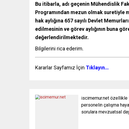
Bu itibarla,
adı geçenin Mühendislik Fakü
Programından mezun olmak suretiyle mü
hak aylığına 657 sayılı Devlet Memurlar
edilmesinin ve görev aylığının buna gör
değerlendirilmektedir.
Bilgilerini rica ederim.
Kararlar Sayfamız İçin
Tıklayın…
iscimemur.net özellikle
personelin çalışma hayat
sorulara mevzuatsal daya