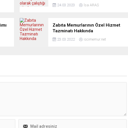
24.03.2023
İsa ARAS
dımı
Zabıta Memurlarının Özel Hizmet
Tazminatı Hakkında
23.03.2022
iscimemur.net