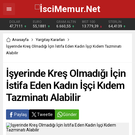
DOLAR
EURO
GRAM ALTIN
BIST 100
STERLİN
47,7111
55,1881
6.660,55
13.779,39
64,4139
Anasayfa
Yargıtay Kararları
İşyerinde Kreş Olmadığı İçin İstifa Eden Kadın İşçi Kıdem Tazminatı
Alabilir
İşyerinde Kreş Olmadığı İçin
İstifa Eden Kadın İşçi Kıdem
Tazminatı Alabilir
Paylaş
Tweetle
Gönder