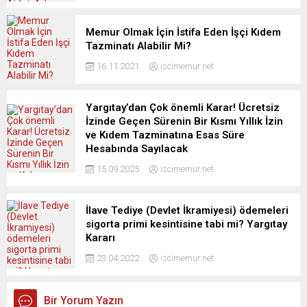
Memur Olmak İçin İstifa Eden İşçi Kıdem
Tazminatı Alabilir Mi?
16.11.2021
iscimemur.net
Yargıtay’dan Çok önemli Karar! Ücretsiz
İzinde Geçen Sürenin Bir Kısmı Yıllık İzin
ve Kıdem Tazminatına Esas Süre
Hesabında Sayılacak
15.09.2025
iscimemur.net
İlave Tediye (Devlet İkramiyesi) ödemeleri
sigorta primi kesintisine tabi mi? Yargıtay
Kararı
23.04.2022
iscimemur.net
Bir Yorum Yazın