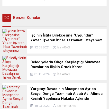
Benzer Konular
İşçinin İstifa Dilekçesine “Uygundur”
Yazan İşveren İhbar Tazminatı İsteyemez
12.05.2021
İsa ARAS
Belediyelerin Sıkça Karşılaştığı Muvazaa
Davalarına İlişkin Örnek Karar
01.11.2024
İsa ARAS
Yargıtay: Davacının Maaşından Ayrıca
Sosyal Denge Tazminatı Aidatı Adı Altında
Kesinti Yapılması Hukuka Aykırıdır
18.03.2022
iscimemur.net