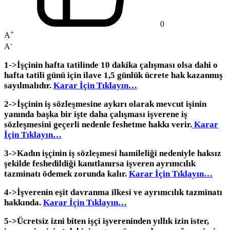
0
+
A
-
A
1->İşçinin hafta tatilinde 10 dakika çalışması olsa dahi o
hafta tatili günü için ilave 1,5 günlük ücrete hak kazanmış
sayılmalıdır.
Karar İçin Tıklayın…
2->İşçinin iş sözleşmesine aykırı olarak mevcut işinin
yanında başka bir işte daha çalışması işverene iş
sözleşmesini geçerli nedenle feshetme hakkı verir.
Karar
İçin Tıklayın…
3->Kadın işçinin iş sözleşmesi hamileliği nedeniyle haksız
şekilde feshedildiği kanıtlanırsa işveren ayrımcılık
tazminatı ödemek zorunda kalır.
Karar İçin Tıklayın…
4->İşverenin eşit davranma ilkesi ve ayrımcılık tazminatı
hakkında.
Karar İçin Tıklayın…
5->Ücretsiz izni biten işçi işvereninden yıllık izin ister,