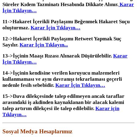
Süreler Kıdem Tazminatı Hesabında Dikkate Alınır.
Karar
İçin Tıklayın…
11->Hakaret İçerikli Paylaşımı Beğenmek Hakaret Suçu
oluşturmaz.
Karar İçin Tıklayın…
12->
Hakaret İçerikli Paylaşımı Retweet Yapmak Suç
Sayılır.
Karar İçin Tıklayın.
..
13->
İşçinin Maaşı Rızası Alınarak Düşürülebilir.
Karar
İçin Tıklayın…
14->
İşçinin kendisine verilen koruyucu malzemeleri
kullanmaması ve aynı davranışı tekrarlaması geçerli
nedenle fesih sebebidir.
Karar İçin Tıklayın…
15->
Dava dilekçesinde talep edilmeyen ancak taraflar
arasındaki iş akdinden kaynaklanan bir alacak kalemi
talep artırım dilekçesi ile talep edilebilir.
Karar için
Tıklayın…
Sosyal Medya Hesaplarımız