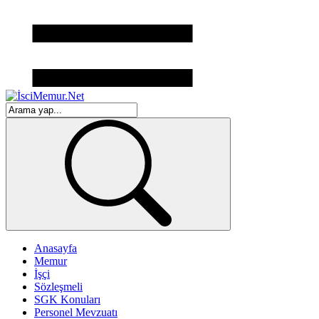
Anasayfa
Memur
İşçi
Sözleşmeli
SGK Konuları
Personel Mevzuatı