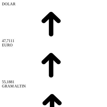
DOLAR
47,7111
EURO
55,1881
GRAM ALTIN