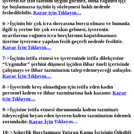
işveren ise izin talebini uygun görmez, buna rağmen işçi
işe başlamazsa işçinin iş sözleşmesi haklı nedenle
feshedilebilir.
Karar için Tıklayın…
6->İşçinin bir çok icra dosyasına borcu olması ve bununla
ilgili iş yerine bir çok evrakın gelmesi, işverenin
uyarılarına rağmen icra borçlarının kapatılmaması
üzerine işverence yapılan fesih geçerli nedenle fesihtir.
Karar İçin Tıklayın…
7->İşçinin istifa etmesi ve işvereninde istifa dilekçesine
“Uygundur” şerhini düşmesi işçiden ihbar öneli içerisinde
çalışmayı ve ihbar tazminatını talep edemeyeceği anlaşılır.
Karar İçin Tıklayın…
8->İşyerinde kreş olmadığım için istifa eden kadın
personel kıdem ve ihbar tazminatına hak kazanır.
Karar
için Tıklayın…
9->İşçisine istifa etmesi durumunda kıdem tazminatı
ödeyeceğini beyan eden işveren kıdem tazminatını ödemek
zorundadır.
Karar İçin
Tıklayın…
10->Askerlik Borçlanması Yatıran Kamu İşçisinin Ödediği