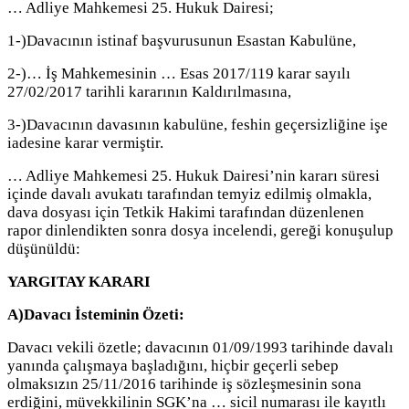
… Adliye Mahkemesi 25. Hukuk Dairesi;
1-)Davacının istinaf başvurusunun Esastan Kabulüne,
2-)… İş Mahkemesinin … Esas 2017/119 karar sayılı
27/02/2017 tarihli kararının Kaldırılmasına,
3-)Davacının davasının kabulüne, feshin geçersizliğine işe
iadesine karar vermiştir.
… Adliye Mahkemesi 25. Hukuk Dairesi’nin kararı süresi
içinde davalı avukatı tarafından temyiz edilmiş olmakla,
dava dosyası için Tetkik Hakimi tarafından düzenlenen
rapor dinlendikten sonra dosya incelendi, gereği konuşulup
düşünüldü:
YARGITAY KARARI
A)Davacı İsteminin Özeti:
Davacı vekili özetle; davacının 01/09/1993 tarihinde davalı
yanında çalışmaya başladığını, hiçbir geçerli sebep
olmaksızın 25/11/2016 tarihinde iş sözleşmesinin sona
erdiğini, müvekkilinin SGK’na … sicil numarası ile kayıtlı