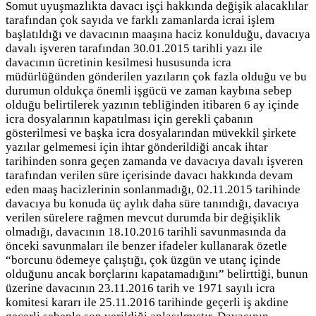
Somut uyuşmazlıkta davacı işçi hakkında değişik alacaklılar
tarafından çok sayıda ve farklı zamanlarda icrai işlem
başlatıldığı ve davacının maaşına haciz konulduğu, davacıya
davalı işveren tarafından 30.01.2015 tarihli yazı ile
davacının ücretinin kesilmesi hususunda icra
müdürlüğünden gönderilen yazıların çok fazla olduğu ve bu
durumun oldukça önemli işgücü ve zaman kaybına sebep
olduğu belirtilerek yazının tebliğinden itibaren 6 ay içinde
icra dosyalarının kapatılması için gerekli çabanın
gösterilmesi ve başka icra dosyalarından müvekkil şirkete
yazılar gelmemesi için ihtar gönderildiği ancak ihtar
tarihinden sonra geçen zamanda ve davacıya davalı işveren
tarafından verilen süre içerisinde davacı hakkında devam
eden maaş hacizlerinin sonlanmadığı, 02.11.2015 tarihinde
davacıya bu konuda üç aylık daha süre tanındığı, davacıya
verilen sürelere rağmen mevcut durumda bir değişiklik
olmadığı, davacının 18.10.2016 tarihli savunmasında da
önceki savunmaları ile benzer ifadeler kullanarak özetle
“borcunu ödemeye çalıştığı, çok üzgün ve utanç içinde
olduğunu ancak borçlarını kapatamadığını” belirttiği, bunun
üzerine davacının 23.11.2016 tarih ve 1971 sayılı icra
komitesi kararı ile 25.11.2016 tarihinde geçerli iş akdine