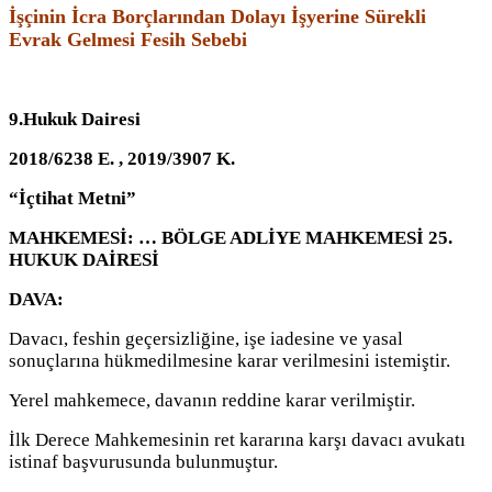
İşçinin İcra Borçlarından Dolayı İşyerine Sürekli
Evrak Gelmesi Fesih Sebebi
9.Hukuk Dairesi
2018/6238 E. , 2019/3907 K.
“İçtihat Metni”
MAHKEMESİ: … BÖLGE ADLİYE MAHKEMESİ 25.
HUKUK DAİRESİ
DAVA:
Davacı, feshin geçersizliğine, işe iadesine ve yasal
sonuçlarına hükmedilmesine karar verilmesini istemiştir.
Yerel mahkemece, davanın reddine karar verilmiştir.
İlk Derece Mahkemesinin ret kararına karşı davacı avukatı
istinaf başvurusunda bulunmuştur.