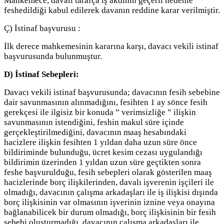
Mahkemece, davalı tarafça iş akdinin geçerli nedenle
feshedildiği kabul edilerek davanın reddine karar verilmiştir.
Ç) İstinaf başvurusu :
İlk derece mahkemesinin kararına karşı, davacı vekili istinaf
başvurusunda bulunmuştur.
D) İstinaf Sebepleri:
Davacı vekili istinaf başvurusunda; davacının fesih sebebine
dair savunmasının alınmadığını, fesihten 1 ay sönce fesih
gerekçesi ile ilgisiz bir konuda ” verimsizliğe ” ilişkin
savunmasının istendiğini, feshin makul süre içinde
gerçekleştirilmediğini, davacının maaş hesabındaki
hacizlere ilişkin fesihten 1 yıldan daha uzun süre önce
bildiriminde bulunduğu, ücret kesim cezası uygulandığı
bildirimin üzerinden 1 yıldan uzun süre geçtikten sonra
feshe başvurulduğu, fesih sebepleri olarak gösterilen maaş
hacizlerinde borç ilişkilerinden, davalı işverenin işçileri ile
olmadığı, davacının çalışma arkadaşları ile iş ilişkisi dışında
borç ilişkisinin var olmasının işverinin iznine veya onayına
bağlanabilicek bir durum olmadığı, borç ilişkisinin bir fesih
sebebi oluşturmadığı, davacının çalışma arkadaşları ile