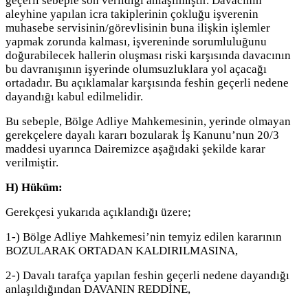
geçerli sebeple son verildiği anlaşılmıştır. Davacının
aleyhine yapılan icra takiplerinin çokluğu işverenin
muhasebe servisinin/görevlisinin buna ilişkin işlemler
yapmak zorunda kalması, işvereninde sorumluluğunu
doğurabilecek hallerin oluşması riski karşısında davacının
bu davranışının işyerinde olumsuzluklara yol açacağı
ortadadır. Bu açıklamalar karşısında feshin geçerli nedene
dayandığı kabul edilmelidir.
Bu sebeple, Bölge Adliye Mahkemesinin, yerinde olmayan
gerekçelere dayalı kararı bozularak İş Kanunu’nun 20/3
maddesi uyarınca Dairemizce aşağıdaki şekilde karar
verilmiştir.
H) Hüküm:
Gerekçesi yukarıda açıklandığı üzere;
1-) Bölge Adliye Mahkemesi’nin temyiz edilen kararının
BOZULARAK ORTADAN KALDIRILMASINA,
2-) Davalı tarafça yapılan feshin geçerli nedene dayandığı
anlaşıldığından DAVANIN REDDİNE,