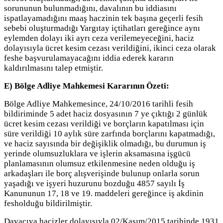
sorununun bulunmadığını, davalının bu iddiasını
ispatlayamadığını maaş haczinin tek başına geçerli fesih
sebebi oluşturmadığı Yargıtay içtihatları gereğince aynı
eylemden dolayı iki ayrı ceza verilemeyeceğini, haciz
dolayısıyla ücret kesim cezası verildiğini, ikinci ceza olarak
feshe başvurulamayacağını iddia ederek kararın
kaldırılmasını talep etmiştir.
E) Bölge Adliye Mahkemesi Kararının Özeti:
Bölge Adliye Mahkemesince, 24/10/2016 tarihli fesih
bildiriminde 5 adet haciz dosyasının 7 ye çıktığı 2 günlük
ücret kesim cezası verildiği ve borçların kapatılması için
süre verildiği 10 aylık süre zarfında borçlarını kapatmadığı,
ve haciz sayısında bir değişiklik olmadığı, bu durumun iş
yerinde olumsuzluklara ve işlerin aksamasına işgücü
planlamasının olumsuz etkilenmesine neden olduğu iş
arkadaşları ile borç alışverişinde bulunup onlarla sorun
yaşadığı ve işyeri huzurunu bozduğu 4857 sayılı İş
Kanununun 17, 18 ve 19. maddeleri gereğince iş akdinin
fesholduğu bildirilmiştir.
Davacıya hacizler dolayısıyla 02/Kasım/2015 tarihinde 1931