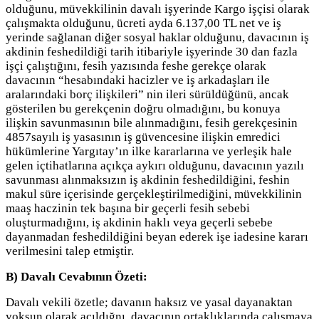
olduğunu, müvekkilinin davalı işyerinde Kargo işçisi olarak
çalışmakta olduğunu, ücreti ayda 6.137,00 TL net ve iş
yerinde sağlanan diğer sosyal haklar olduğunu, davacının iş
akdinin feshedildiği tarih itibariyle işyerinde 30 dan fazla
işçi çalıştığını, fesih yazısında feshe gerekçe olarak
davacının “hesabındaki hacizler ve iş arkadaşları ile
aralarındaki borç ilişkileri” nin ileri sürüldüğünü, ancak
gösterilen bu gerekçenin doğru olmadığını, bu konuya
ilişkin savunmasının bile alınmadığını, fesih gerekçesinin
4857sayılı iş yasasının iş güvencesine ilişkin emredici
hükümlerine Yargıtay’ın ilke kararlarına ve yerleşik hale
gelen içtihatlarına açıkça aykırı olduğunu, davacının yazılı
savunması alınmaksızın iş akdinin feshedildiğini, feshin
makul süre içerisinde gerçekleştirilmediğini, müvekkilinin
maaş haczinin tek başına bir geçerli fesih sebebi
oluşturmadığını, iş akdinin haklı veya geçerli sebebe
dayanmadan feshedildiğini beyan ederek işe iadesine kararı
verilmesini talep etmiştir.
B) Davalı Cevabının Özeti:
Davalı vekili özetle; davanın haksız ve yasal dayanaktan
yoksun olarak açıldığnı, davacının ortaklıklarında çalışmaya