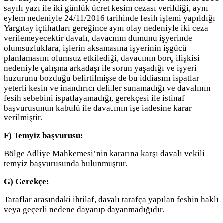
sayılı yazı ile iki günlük ücret kesim cezası verildiği, aynı
eylem nedeniyle 24/11/2016 tarihinde fesih işlemi yapıldığı
Yargıtay içtihatları gereğince aynı olay nedeniyle iki ceza
verilemeyecektir davalı, davacının dumunu işyerinde
olumsuzluklara, işlerin aksamasına işyerinin işgücü
planlamasını olumsuz etkilediği, davacının borç ilişkisi
nedeniyle çalışma arkadaşı ile sorun yaşadığı ve işyeri
huzurunu bozduğu belirtilmişse de bu iddiasını ispatlar
yeterli kesin ve inandırıcı deliller sunamadığı ve davalının
fesih sebebini ispatlayamadığı, gerekçesi ile istinaf
başvurusunun kabulü ile davacının işe iadesine karar
verilmiştir.
F) Temyiz başvurusu:
Bölge Adliye Mahkemesi’nin kararına karşı davalı vekili
temyiz başvurusunda bulunmuştur.
G) Gerekçe:
Taraflar arasındaki ihtilaf, davalı tarafça yapılan feshin haklı
veya geçerli nedene dayanıp dayanmadığıdır.