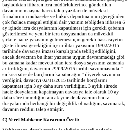
başladıktan itibaren icra müdürlüklerince gönderilen
davacının maaşına haciz talep yazıları ile müvekkil
firmalarının muhasebe ve hukuk departmanınnı gereğinden
çok fazlaca meşgul ettiğini dair yazının tebliğden itibaren 6
ay içinde icra dosyalarının kapatılması için gerekli çabanın
gösterilmesi ve yeni bir icra dosyasından da müvekkil
şirkete haciz yazısının gelmemesi için gerekli hassasiyetin
gösterilmesi gerektiğini içerir ihtar yazısının 19/02/2015
tarihinde davacıya imzası karşılığında tebliğ edildiğini,
ancak davacının bu ihtar yazısına uygun davranmadığı gibi
bu zamana kadar mevcut olan icra dosya sayısının zamanla
arttırıldığını, davacının 29/09/2015 tarihli savunmasında ”
en kısa süre de borçlarını kapatacağım” diyerek savunma
verdiğini, davacıyı 02/11/2015 tarihinde borçlarını
kapatması için 3 ay daha süre verildiğini, 3 aylık sürede
haciz dosyalarını kapatmayan davacıya iale olarak 10 ay
daha süre tanındığını ancak yine de davacının haciz
dosyalarında herhangi bir değişiklik olmadığını, savunarak,
davanın reddini talep etmiştir.
C) Yerel Mahkeme Kararının Özeti: