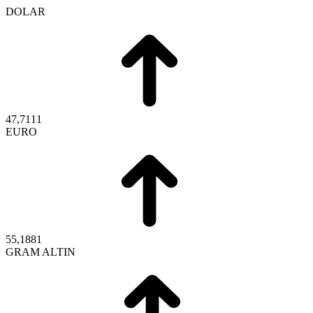
DOLAR
47,7111
EURO
55,1881
GRAM ALTIN