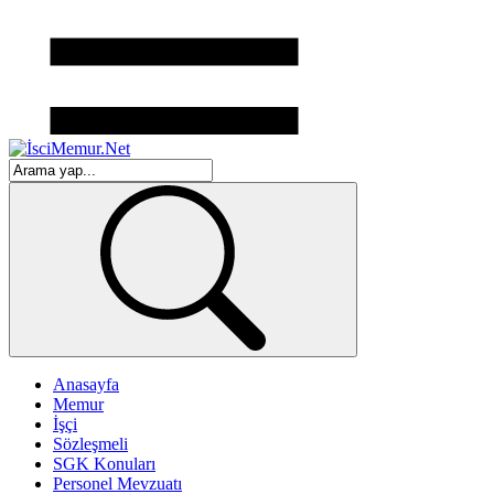
Anasayfa
Memur
İşçi
Sözleşmeli
SGK Konuları
Personel Mevzuatı